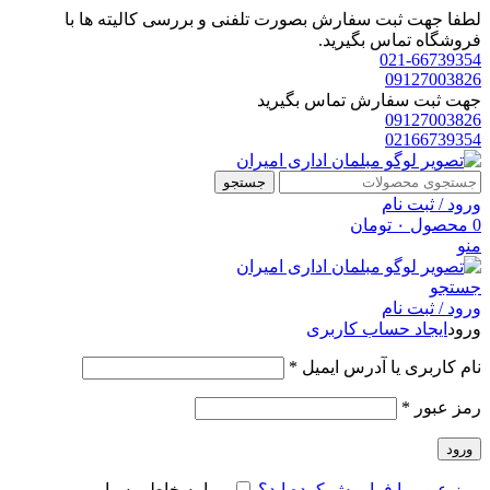
لطفا جهت ثبت سفارش بصورت تلفنی و بررسی کالیته ها با
فروشگاه تماس بگیرید.
021-66739354
09127003826
جهت ثبت سفارش تماس بگیرید
09127003826
02166739354
جستجو
ورود / ثبت نام
0
محصول
۰
تومان
منو
جستجو
ورود / ثبت نام
ورود
ایجاد حساب کاربری
الزامی
نام کاربری یا آدرس ایمیل
*
الزامی
رمز عبور
*
ورود
رمز عبور را فراموش کرده اید؟
مرا به خاطر بسپار