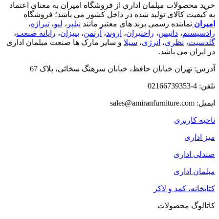
خرید محصولات مبلمان اداری از فروشگاه امیران به معنای اعتماد
به کیفیت کالای تولید شده در داخل کشور می باشد؛ فروشگاه
امیران
نماینده رسمی برند های معتبر مانند
نیلپر
،
لیو
،
تیراژه
،
رادسیستم
،
داتیس
،
راحتیران
،
اروند
،
آرتمن
،
بنیزان
،
رایانه صنعت
،
گلدسیت
،
نظری
،
انرژی
،
سیلا
و سایر مارک ها صنعت مبلمان اداری
در ایران می باشد.
آدرس: تهران خیابان حافظ، خیابان سرهنگ سخائی، پلاک 67
تلفن: 4-02166739353
ایمیل: sales@amiranfurniture.com
ناحیه کاربری
میز اداری
صندلی اداری
مبلمان اداری
کتابخانه، کمد و لاکر
کاتالوگ محصولات