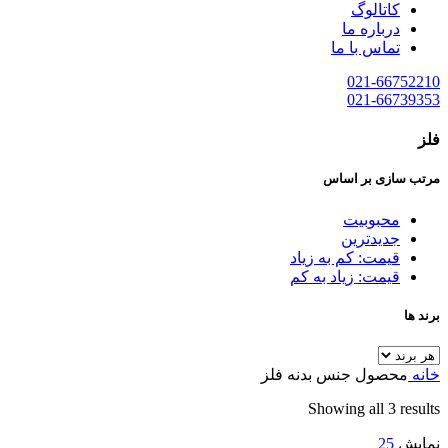
کاتالوگ
درباره ما
تماس با ما
021-66752210
021-66739353
فلز
مرتب سازی بر اساس
محبوبیت
جدیدترین
قیمت: کم به زیاد
قیمت: زیاد به کم
برند ها
خانه
محصول جنس بدنه
فلز
Showing all 3 results
نمایش
25