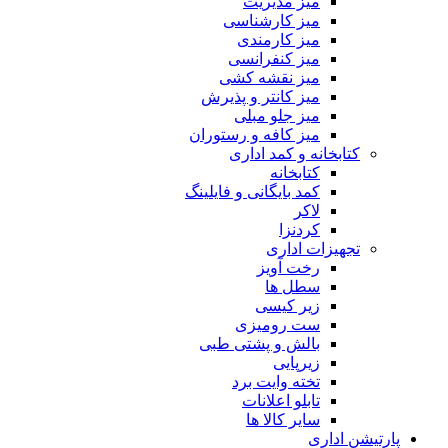
میز مدیریت
میز کارشناسی
میز کارمندی
میز کنفرانسی
میز نقشه کشی
میز کانتر و پذیرش
میز جلو مبلی
میز کافه و رستوران
کتابخانه و کمد اداری
کتابخانه
کمد بایگانی و فایلینگ
لاکر
کردنزا
تجهیزات اداری
رخت آویز
سطل ها
زیر کیسی
ست رومیزی
بالش و پشتی طبی
زیرپایی
تخته وایت برد
تابلو اعلانات
سایر کالا ها
پارتیشن اداری