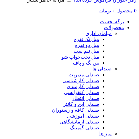
0
محصول
۰
تومان
برگه نخست
محصولات
مبلمان اداری
مبل تک نفره
مبل دو نفره
مبل نیم ست
مبل تخت‌خواب شو
بین بگ و پاف
صندلی ها
صندلی مدیریت
صندلی کارشناسی
صندلی کارمندی
صندلی کنفرانسی
صندلی انتظار
صندلی اپن و کانتر
صندلی کافه و رستوران
صندلی آموزشی
صندلی آزمایشگاهی
صندلی گیمینگ
میز ها