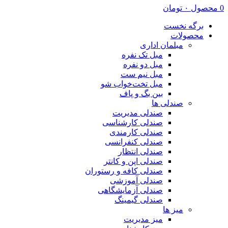
0
محصول
۰
تومان
برگه نخست
محصولات
مبلمان اداری
مبل تک نفره
مبل دو نفره
مبل نیم ست
مبل تخت‌خواب شو
بین بگ و پاف
صندلی ها
صندلی مدیریت
صندلی کارشناسی
صندلی کارمندی
صندلی کنفرانسی
صندلی انتظار
صندلی اپن و کانتر
صندلی کافه و رستوران
صندلی آموزشی
صندلی آزمایشگاهی
صندلی گیمینگ
میز ها
میز مدیریت