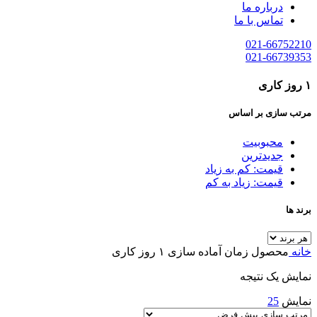
درباره ما
تماس با ما
021-66752210
021-66739353
۱ روز کاری
مرتب سازی بر اساس
محبوبیت
جدیدترین
قیمت: کم به زیاد
قیمت: زیاد به کم
برند ها
خانه
محصول زمان آماده سازی
۱ روز کاری
نمایش یک نتیجه
نمایش
25