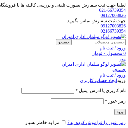
لطفا جهت ثبت سفارش بصورت تلفنی و بررسی کالیته ها با فروشگاه 
021-66739354
09127003826
جهت ثبت سفارش تماس بگیرید
09127003826
02166739354
جستجو
ورود / ثبت نام
0
محصول
۰
تومان
منو
جستجو
ورود / ثبت نام
ورود
ایجاد حساب کاربری
الزامی
نام کاربری یا آدرس ایمیل
*
الزامی
رمز عبور
*
ورود
رمز عبور را فراموش کرده اید؟
مرا به خاطر بسپار