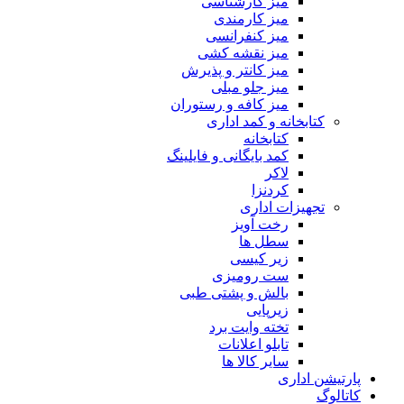
میز کارشناسی
میز کارمندی
میز کنفرانسی
میز نقشه کشی
میز کانتر و پذیرش
میز جلو مبلی
میز کافه و رستوران
کتابخانه و کمد اداری
کتابخانه
کمد بایگانی و فایلینگ
لاکر
کردنزا
تجهیزات اداری
رخت آویز
سطل ها
زیر کیسی
ست رومیزی
بالش و پشتی طبی
زیرپایی
تخته وایت برد
تابلو اعلانات
سایر کالا ها
پارتیشن اداری
کاتالوگ