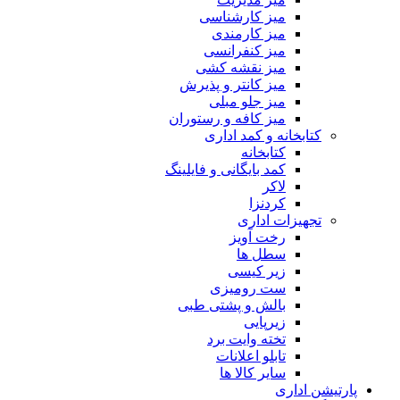
میز کارشناسی
میز کارمندی
میز کنفرانسی
میز نقشه کشی
میز کانتر و پذیرش
میز جلو مبلی
میز کافه و رستوران
کتابخانه و کمد اداری
کتابخانه
کمد بایگانی و فایلینگ
لاکر
کردنزا
تجهیزات اداری
رخت آویز
سطل ها
زیر کیسی
ست رومیزی
بالش و پشتی طبی
زیرپایی
تخته وایت برد
تابلو اعلانات
سایر کالا ها
پارتیشن اداری