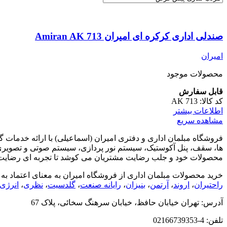
صندلی اداری کرکره ای امیران Amiran AK 713
امیران
محصولات موجود
قابل سفارش
کد کالا:
AK 713
اطلاعات بیشتر
مشاهده سریع
فروشگاه مبلمان اداری و دفتری امیران (اسماعیلی) با ارائه خدمات 
ها، سقف، پنل آکوستیک، سیستم نور پردازی، سیستم صوتی و تصویری)
محصولات خود و جلب رضایت مشتریان می کوشد تا تجربه ای رضایت بخ
خرید محصولات مبلمان اداری از فروشگاه امیران به معنای اعتماد به
راحتیران
،
اروند
،
آرتمن
،
بنیزان
،
رایانه صنعت
،
گلدسیت
،
نظری
،
انرژی
آدرس: تهران خیابان حافظ، خیابان سرهنگ سخائی، پلاک 67
تلفن: 4-02166739353