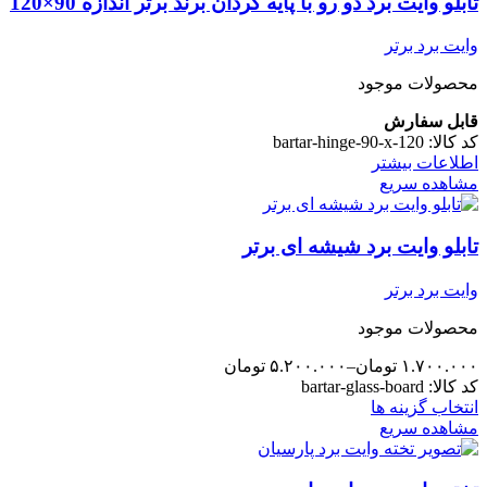
تابلو وایت برد دو رو با پایه گردان برند برتر اندازه 90×120
وایت برد برتر
محصولات موجود
قابل سفارش
کد کالا:
bartar-hinge-90-x-120
اطلاعات بیشتر
مشاهده سریع
تابلو وایت برد شیشه ای برتر
وایت برد برتر
محصولات موجود
۱.۷۰۰.۰۰۰
تومان
–
۵.۲۰۰.۰۰۰
تومان
کد کالا:
bartar-glass-board
این
انتخاب گزینه ها
محصول
مشاهده سریع
دارای
انواع