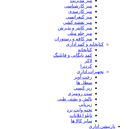
میز مدیریت
میز کارشناسی
میز کارمندی
میز کنفرانسی
میز نقشه کشی
میز کانتر و پذیرش
میز جلو مبلی
میز کافه و رستوران
کتابخانه و کمد اداری
کتابخانه
کمد بایگانی و فایلینگ
لاکر
کردنزا
تجهیزات اداری
رخت آویز
سطل ها
زیر کیسی
ست رومیزی
بالش و پشتی طبی
زیرپایی
تخته وایت برد
تابلو اعلانات
سایر کالا ها
پارتیشن اداری