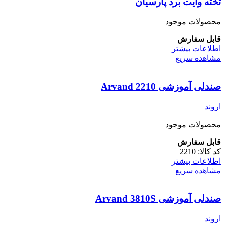
تخته وایت برد پارسیان
مختلفی
می
باشد.
محصولات موجود
گزینه
ها
قابل سفارش
ممکن
اطلاعات بیشتر
است
مشاهده سریع
در
صفحه
صندلی آموزشی Arvand 2210
محصول
انتخاب
شوند
اروند
محصولات موجود
قابل سفارش
کد کالا:
2210
اطلاعات بیشتر
مشاهده سریع
صندلی آموزشی Arvand 3810S
اروند