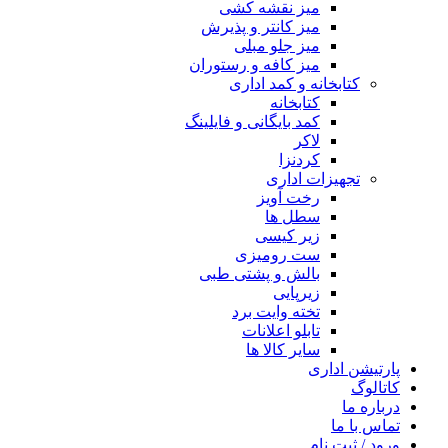
میز نقشه کشی
میز کانتر و پذیرش
میز جلو مبلی
میز کافه و رستوران
کتابخانه و کمد اداری
کتابخانه
کمد بایگانی و فایلینگ
لاکر
کردنزا
تجهیزات اداری
رخت آویز
سطل ها
زیر کیسی
ست رومیزی
بالش و پشتی طبی
زیرپایی
تخته وایت برد
تابلو اعلانات
سایر کالا ها
پارتیشن اداری
کاتالوگ
درباره ما
تماس با ما
ورود / ثبت نام