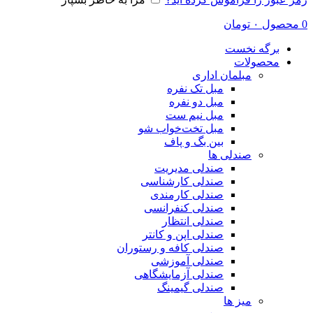
0
محصول
۰
تومان
برگه نخست
محصولات
مبلمان اداری
مبل تک نفره
مبل دو نفره
مبل نیم ست
مبل تخت‌خواب شو
بین بگ و پاف
صندلی ها
صندلی مدیریت
صندلی کارشناسی
صندلی کارمندی
صندلی کنفرانسی
صندلی انتظار
صندلی اپن و کانتر
صندلی کافه و رستوران
صندلی آموزشی
صندلی آزمایشگاهی
صندلی گیمینگ
میز ها