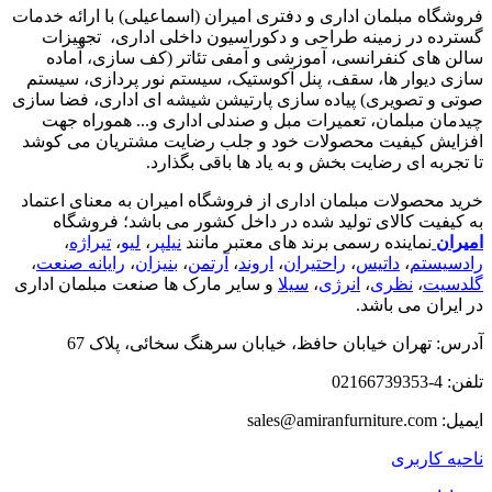
فروشگاه مبلمان اداری و دفتری امیران (اسماعیلی) با ارائه خدمات
گسترده در زمینه طراحی و دکوراسیون داخلی اداری‌، تجهیزات
سالن های کنفرانسی، آموزشی و آمفی تئاتر (کف سازی، آماده
سازی دیوار ها، سقف، پنل آکوستیک، سیستم نور پردازی، سیستم
صوتی و تصویری) پیاده سازی پارتیشن شیشه ای اداری، فضا سازی
چیدمان مبلمان، تعمیرات مبل و صندلی اداری و... هموراه جهت
افزایش کیفیت محصولات خود و جلب رضایت مشتریان می کوشد
تا تجربه ای رضایت بخش و به یاد ها باقی بگذارد.
خرید محصولات مبلمان اداری از فروشگاه امیران به معنای اعتماد
به کیفیت کالای تولید شده در داخل کشور می باشد؛ فروشگاه
امیران
نماینده رسمی برند های معتبر مانند
نیلپر
،
لیو
،
تیراژه
،
رادسیستم
،
داتیس
،
راحتیران
،
اروند
،
آرتمن
،
بنیزان
،
رایانه صنعت
،
گلدسیت
،
نظری
،
انرژی
،
سیلا
و سایر مارک ها صنعت مبلمان اداری
در ایران می باشد.
آدرس: تهران خیابان حافظ، خیابان سرهنگ سخائی، پلاک 67
تلفن: 4-02166739353
ایمیل: sales@amiranfurniture.com
ناحیه کاربری