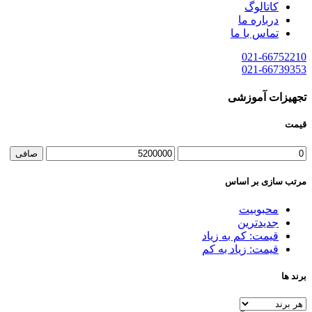
کاتالوگ
درباره ما
تماس با ما
021-66752210
021-66739353
تجهیزات آموزشی
قیمت
حداقل
حداكثر
صافی
قیمت
قيمت
مرتب سازی بر اساس
محبوبیت
جدیدترین
قیمت: کم به زیاد
قیمت: زیاد به کم
برند ها