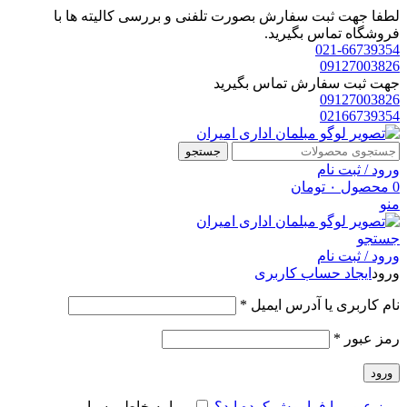
لطفا جهت ثبت سفارش بصورت تلفنی و بررسی کالیته ها با
فروشگاه تماس بگیرید.
021-66739354
09127003826
جهت ثبت سفارش تماس بگیرید
09127003826
02166739354
جستجو
ورود / ثبت نام
0
محصول
۰
تومان
منو
جستجو
ورود / ثبت نام
ورود
ایجاد حساب کاربری
الزامی
نام کاربری یا آدرس ایمیل
*
الزامی
رمز عبور
*
ورود
رمز عبور را فراموش کرده اید؟
مرا به خاطر بسپار