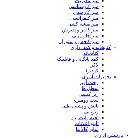
میز مدیریت
میز کارشناسی
میز کارمندی
میز کنفرانسی
میز نقشه کشی
میز کانتر و پذیرش
میز جلو مبلی
میز کافه و رستوران
کتابخانه و کمد اداری
کتابخانه
کمد بایگانی و فایلینگ
لاکر
کردنزا
تجهیزات اداری
رخت آویز
سطل ها
زیر کیسی
ست رومیزی
بالش و پشتی طبی
زیرپایی
تخته وایت برد
تابلو اعلانات
سایر کالا ها
پارتیشن اداری