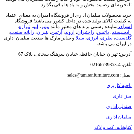
تا تجربه ای رضایت بخش و به یاد ها باقی بگذارد.
خرید محصولات مبلمان اداری از فروشگاه امیران به معنای اعتماد
به کیفیت کالای تولید شده در داخل کشور می باشد؛ فروشگاه
امیران
نماینده رسمی برند های معتبر مانند
نیلپر
،
لیو
،
تیراژه
،
رادسیستم
،
داتیس
،
راحتیران
،
اروند
،
آرتمن
،
بنیزان
،
رایانه صنعت
،
گلدسیت
،
نظری
،
انرژی
،
سیلا
و سایر مارک ها صنعت مبلمان اداری
در ایران می باشد.
آدرس: تهران خیابان حافظ، خیابان سرهنگ سخائی، پلاک 67
تلفن: 4-02166739353
ایمیل: sales@amiranfurniture.com
ناحیه کاربری
میز اداری
صندلی اداری
مبلمان اداری
کتابخانه، کمد و لاکر