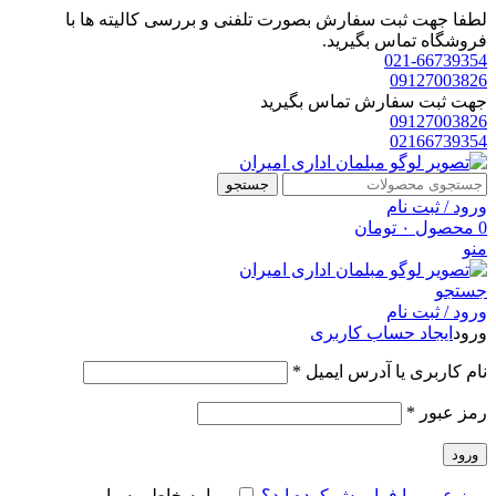
لطفا جهت ثبت سفارش بصورت تلفنی و بررسی کالیته ها با
فروشگاه تماس بگیرید.
021-66739354
09127003826
جهت ثبت سفارش تماس بگیرید
09127003826
02166739354
جستجو
ورود / ثبت نام
0
محصول
۰
تومان
منو
جستجو
ورود / ثبت نام
ورود
ایجاد حساب کاربری
الزامی
نام کاربری یا آدرس ایمیل
*
الزامی
رمز عبور
*
ورود
رمز عبور را فراموش کرده اید؟
مرا به خاطر بسپار