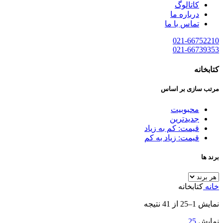
کاتالوگ
درباره ما
تماس با ما
021-66752210
021-66739353
کتابخانه
مرتب سازی بر اساس
محبوبیت
جدیدترین
قیمت: کم به زیاد
قیمت: زیاد به کم
برند ها
خانه
کتابخانه
نمایش 1–25 از 41 نتیجه
نمایش
25