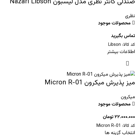
صندلی کانتر نظری مدل لیسبون Nazari Libson
نظری
محصولات موجود
تماس بگیرید
کد کالا:
Libson
اطلاعات بیشتر
میز پذیرش میکرون Micron R-01
میکرون
محصولات موجود
۲۲.۰۰۰.۰۰۰
تومان
کد کالا:
Micron R-01
انتخاب گزینه ها