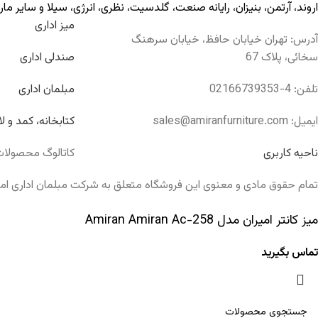
اروند
،
آرتمن
،
بنیزان
،
رایانه صنعت
،
گلدسیت
،
نظری
،
انرژی
،
سیلا
و سایر مار
میز اداری
آدرس: تهران خیابان حافظ، خیابان سرهنگ
سخائی، پلاک 67
صندلی اداری
تلفن: 4-02166739353
مبلمان اداری
ایمیل: sales@amiranfurniture.com
کتابخانه، کمد و لا
ناحیه کاربری
کاتالوگ محصولا
تمام حقوق مادی و معنوی این فروشگاه متعلق به شرکت مبلمان اداری امی
میز کانتر امیران مدل Amiran Amiran Ac-258
تماس بگیرید