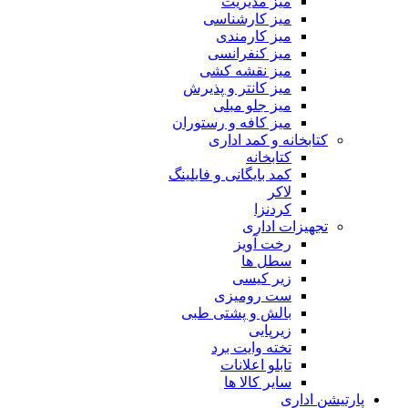
میز مدیریت
میز کارشناسی
میز کارمندی
میز کنفرانسی
میز نقشه کشی
میز کانتر و پذیرش
میز جلو مبلی
میز کافه و رستوران
کتابخانه و کمد اداری
کتابخانه
کمد بایگانی و فایلینگ
لاکر
کردنزا
تجهیزات اداری
رخت آویز
سطل ها
زیر کیسی
ست رومیزی
بالش و پشتی طبی
زیرپایی
تخته وایت برد
تابلو اعلانات
سایر کالا ها
پارتیشن اداری