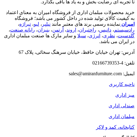
تا تجربه ای رضایت بخش و به یاد ها باقی بگذارد.
خرید محصولات مبلمان اداری از فروشگاه امیران به معنای اعتماد
به کیفیت کالای تولید شده در داخل کشور می باشد؛ فروشگاه
امیران
نماینده رسمی برند های معتبر مانند
نیلپر
،
لیو
،
تیراژه
،
رادسیستم
،
داتیس
،
راحتیران
،
اروند
،
آرتمن
،
بنیزان
،
رایانه صنعت
،
گلدسیت
،
نظری
،
انرژی
،
سیلا
و سایر مارک ها صنعت مبلمان اداری
در ایران می باشد.
آدرس: تهران خیابان حافظ، خیابان سرهنگ سخائی، پلاک 67
تلفن: 4-02166739353
ایمیل: sales@amiranfurniture.com
ناحیه کاربری
میز اداری
صندلی اداری
مبلمان اداری
کتابخانه، کمد و لاکر