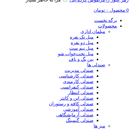
0
محصول
۰
تومان
برگه نخست
محصولات
مبلمان اداری
مبل تک نفره
مبل دو نفره
مبل نیم ست
مبل تخت‌خواب شو
بین بگ و پاف
صندلی ها
صندلی مدیریت
صندلی کارشناسی
صندلی کارمندی
صندلی کنفرانسی
صندلی انتظار
صندلی اپن و کانتر
صندلی کافه و رستوران
صندلی آموزشی
صندلی آزمایشگاهی
صندلی گیمینگ
میز ها