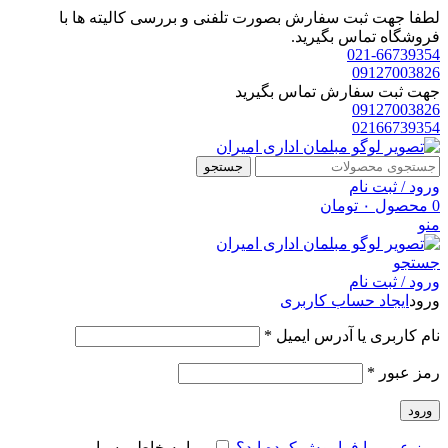
لطفا جهت ثبت سفارش بصورت تلفنی و بررسی کالیته ها با
فروشگاه تماس بگیرید.
021-66739354
09127003826
جهت ثبت سفارش تماس بگیرید
09127003826
02166739354
جستجو
ورود / ثبت نام
0
محصول
۰
تومان
منو
جستجو
ورود / ثبت نام
ورود
ایجاد حساب کاربری
الزامی
نام کاربری یا آدرس ایمیل
*
الزامی
رمز عبور
*
ورود
رمز عبور را فراموش کرده اید؟
مرا به خاطر بسپار