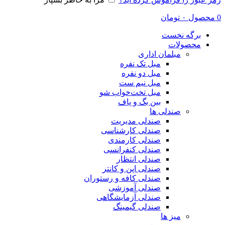
0
محصول
۰
تومان
برگه نخست
محصولات
مبلمان اداری
مبل تک نفره
مبل دو نفره
مبل نیم ست
مبل تخت‌خواب شو
بین بگ و پاف
صندلی ها
صندلی مدیریت
صندلی کارشناسی
صندلی کارمندی
صندلی کنفرانسی
صندلی انتظار
صندلی اپن و کانتر
صندلی کافه و رستوران
صندلی آموزشی
صندلی آزمایشگاهی
صندلی گیمینگ
میز ها