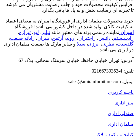
افزایش کیفیت محصولات خود و جلب رضایت مشتریان می کوشد
تا تجربه ای رضایت بخش و به یاد ها باقی بگذارد.
خرید محصولات مبلمان اداری از فروشگاه امیران به معنای اعتماد
به کیفیت کالای تولید شده در داخل کشور می باشد؛ فروشگاه
امیران
نماینده رسمی برند های معتبر مانند
نیلپر
،
لیو
،
تیراژه
،
رادسیستم
،
داتیس
،
راحتیران
،
اروند
،
آرتمن
،
بنیزان
،
رایانه صنعت
،
گلدسیت
،
نظری
،
انرژی
،
سیلا
و سایر مارک ها صنعت مبلمان اداری
در ایران می باشد.
آدرس: تهران خیابان حافظ، خیابان سرهنگ سخائی، پلاک 67
تلفن: 4-02166739353
ایمیل: sales@amiranfurniture.com
ناحیه کاربری
میز اداری
صندلی اداری
مبلمان اداری
کتابخانه، کمد و لاکر