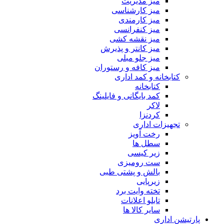
میز مدیریت
میز کارشناسی
میز کارمندی
میز کنفرانسی
میز نقشه کشی
میز کانتر و پذیرش
میز جلو مبلی
میز کافه و رستوران
کتابخانه و کمد اداری
کتابخانه
کمد بایگانی و فایلینگ
لاکر
کردنزا
تجهیزات اداری
رخت آویز
سطل ها
زیر کیسی
ست رومیزی
بالش و پشتی طبی
زیرپایی
تخته وایت برد
تابلو اعلانات
سایر کالا ها
پارتیشن اداری