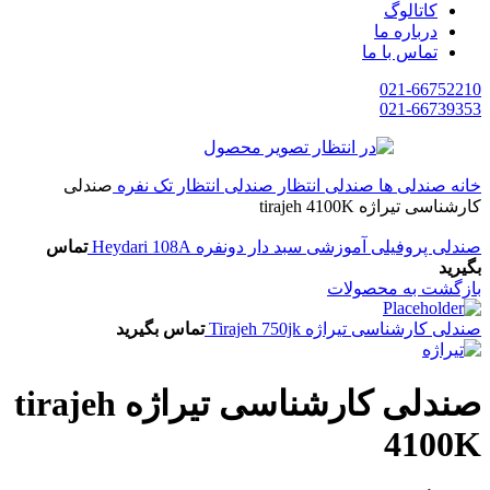
کاتالوگ
درباره ما
تماس با ما
021-66752210
021-66739353
خانه
صندلی ها
صندلی انتظار
صندلی انتظار تک نفره
صندلی
کارشناسی تیراژه tirajeh 4100K
صندلی پروفیلی آموزشی سبد دار دونفره Heydari 108A
تماس
بگیرید
بازگشت به محصولات
صندلی کارشناسی تیراژه Tirajeh 750jk
تماس بگیرید
صندلی کارشناسی تیراژه tirajeh
4100K