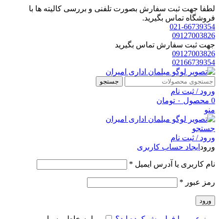
لطفا جهت ثبت سفارش بصورت تلفنی و بررسی کالیته ها با
فروشگاه تماس بگیرید.
021-66739354
09127003826
جهت ثبت سفارش تماس بگیرید
09127003826
02166739354
جستجو
ورود / ثبت نام
0
محصول
۰
تومان
منو
جستجو
ورود / ثبت نام
ورود
ایجاد حساب کاربری
الزامی
نام کاربری یا آدرس ایمیل
*
الزامی
رمز عبور
*
ورود
رمز عبور را فراموش کرده اید؟
مرا به خاطر بسپار