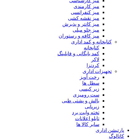
میز کارشناسی
میز کارمندی
میز کنفرانسی
میز نقشه کشی
میز کانتر و پذیرش
میز جلو مبلی
میز کافه و رستوران
کتابخانه و کمد اداری
کتابخانه
کمد بایگانی و فایلینگ
لاکر
کردنزا
تجهیزات اداری
رخت آویز
سطل ها
زیر کیسی
ست رومیزی
بالش و پشتی طبی
زیرپایی
تخته وایت برد
تابلو اعلانات
سایر کالا ها
پارتیشن اداری
کاتالوگ