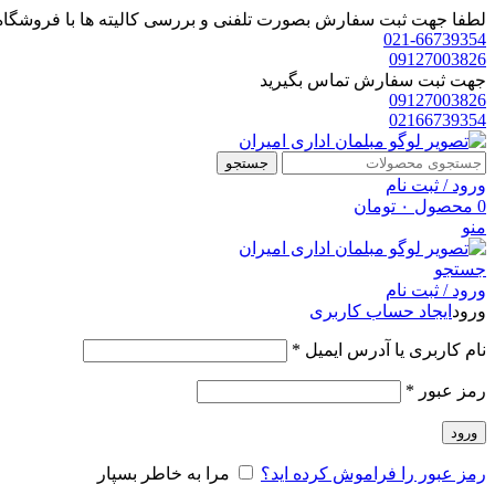
لطفا جهت ثبت سفارش بصورت تلفنی و بررسی کالیته ها با فروشگاه 
021-66739354
09127003826
جهت ثبت سفارش تماس بگیرید
09127003826
02166739354
جستجو
ورود / ثبت نام
0
محصول
۰
تومان
منو
جستجو
ورود / ثبت نام
ورود
ایجاد حساب کاربری
الزامی
نام کاربری یا آدرس ایمیل
*
الزامی
رمز عبور
*
ورود
رمز عبور را فراموش کرده اید؟
مرا به خاطر بسپار