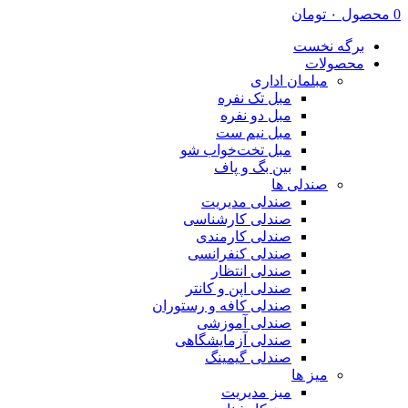
0
محصول
۰
تومان
برگه نخست
محصولات
مبلمان اداری
مبل تک نفره
مبل دو نفره
مبل نیم ست
مبل تخت‌خواب شو
بین بگ و پاف
صندلی ها
صندلی مدیریت
صندلی کارشناسی
صندلی کارمندی
صندلی کنفرانسی
صندلی انتظار
صندلی اپن و کانتر
صندلی کافه و رستوران
صندلی آموزشی
صندلی آزمایشگاهی
صندلی گیمینگ
میز ها
میز مدیریت