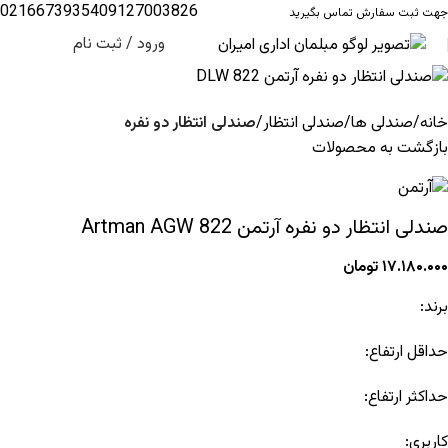
02166739354
09127003826
جهت ثبت سفارش تماس بگیرید
ورود / ثبت نام
خانه
صندلی ها
صندلی انتظار
صندلی انتظار دو نفره
بازگشت به محصولات
صندلی انتظار دو نفره آرتمن Artman AGW 822
۱۷.۱۸۰.۰۰۰
تومان
برند:
حداقل ارتفاع:
حداکثر ارتفاع:
کاربری: