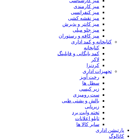
میز کارشناسی
میز کارمندی
میز کنفرانسی
میز نقشه کشی
میز کانتر و پذیرش
میز جلو مبلی
میز کافه و رستوران
کتابخانه و کمد اداری
کتابخانه
کمد بایگانی و فایلینگ
لاکر
کردنزا
تجهیزات اداری
رخت آویز
سطل ها
زیر کیسی
ست رومیزی
بالش و پشتی طبی
زیرپایی
تخته وایت برد
تابلو اعلانات
سایر کالا ها
پارتیشن اداری
کاتالوگ