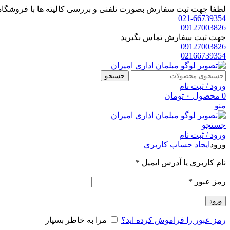
لطفا جهت ثبت سفارش بصورت تلفنی و بررسی کالیته ها با فروشگاه 
021-66739354
09127003826
جهت ثبت سفارش تماس بگیرید
09127003826
02166739354
جستجو
ورود / ثبت نام
0
محصول
۰
تومان
منو
جستجو
ورود / ثبت نام
ورود
ایجاد حساب کاربری
الزامی
نام کاربری یا آدرس ایمیل
*
الزامی
رمز عبور
*
ورود
رمز عبور را فراموش کرده اید؟
مرا به خاطر بسپار