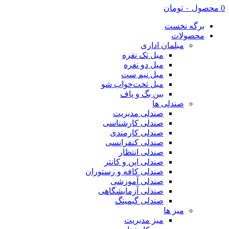
0
محصول
۰
تومان
برگه نخست
محصولات
مبلمان اداری
مبل تک نفره
مبل دو نفره
مبل نیم ست
مبل تخت‌خواب شو
بین بگ و پاف
صندلی ها
صندلی مدیریت
صندلی کارشناسی
صندلی کارمندی
صندلی کنفرانسی
صندلی انتظار
صندلی اپن و کانتر
صندلی کافه و رستوران
صندلی آموزشی
صندلی آزمایشگاهی
صندلی گیمینگ
میز ها
میز مدیریت