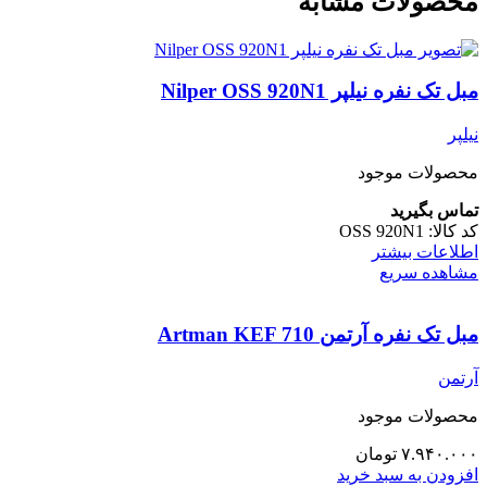
محصولات مشابه
مبل تک نفره نیلپر Nilper OSS 920N1
نیلپر
محصولات موجود
تماس بگیرید
کد کالا:
OSS 920N1
اطلاعات بیشتر
مشاهده سریع
مبل تک نفره آرتمن Artman KEF 710
آرتمن
محصولات موجود
۷.۹۴۰.۰۰۰
تومان
افزودن به سبد خرید