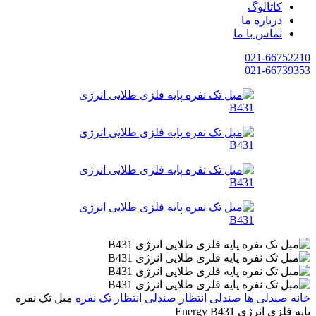
کاتالوگ
درباره ما
تماس با ما
021-66752210
021-66739353
خانه
صندلی ها
صندلی انتظار
صندلی انتظار تک نفره
مبل تک نفره
پایه فلزی انرژی Energy B431