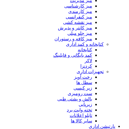
میز مدیریت
میز کارشناسی
میز کارمندی
میز کنفرانسی
میز نقشه کشی
میز کانتر و پذیرش
میز جلو مبلی
میز کافه و رستوران
کتابخانه و کمد اداری
کتابخانه
کمد بایگانی و فایلینگ
لاکر
کردنزا
تجهیزات اداری
رخت آویز
سطل ها
زیر کیسی
ست رومیزی
بالش و پشتی طبی
زیرپایی
تخته وایت برد
تابلو اعلانات
سایر کالا ها
پارتیشن اداری