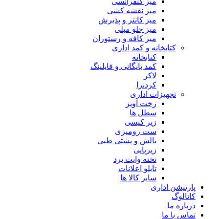
میز کنفرانسی
میز نقشه کشی
میز کانتر و پذیرش
میز جلو مبلی
میز کافه و رستوران
کتابخانه و کمد اداری
کتابخانه
کمد بایگانی و فایلینگ
لاکر
کردنزا
تجهیزات اداری
رخت آویز
سطل ها
زیر کیسی
ست رومیزی
بالش و پشتی طبی
زیرپایی
تخته وایت برد
تابلو اعلانات
سایر کالا ها
پارتیشن اداری
کاتالوگ
درباره ما
تماس با ما