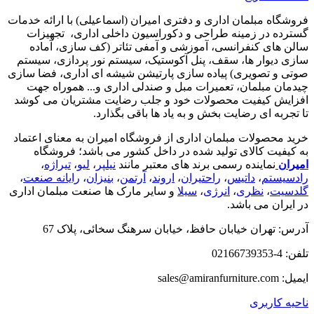
فروشگاه مبلمان اداری و دفتری امیران (اسماعیلی) با ارائه خدمات
گسترده در زمینه طراحی و دکوراسیون داخلی اداری‌، تجهیزات
سالن های کنفرانسی، آموزشی و آمفی تئاتر (کف سازی، آماده
سازی دیوار ها، سقف، پنل آکوستیک، سیستم نور پردازی، سیستم
صوتی و تصویری) پیاده سازی پارتیشن شیشه ای اداری، فضا سازی
چیدمان مبلمان، تعمیرات مبل و صندلی اداری و... هموراه جهت
افزایش کیفیت محصولات خود و جلب رضایت مشتریان می کوشد
تا تجربه ای رضایت بخش و به یاد ها باقی بگذارد.
خرید محصولات مبلمان اداری از فروشگاه امیران به معنای اعتماد
به کیفیت کالای تولید شده در داخل کشور می باشد؛ فروشگاه
امیران
نماینده رسمی برند های معتبر مانند
نیلپر
،
لیو
،
تیراژه
،
رادسیستم
،
داتیس
،
راحتیران
،
اروند
،
آرتمن
،
بنیزان
،
رایانه صنعت
،
گلدسیت
،
نظری
،
انرژی
،
سیلا
و سایر مارک ها صنعت مبلمان اداری
در ایران می باشد.
آدرس: تهران خیابان حافظ، خیابان سرهنگ سخائی، پلاک 67
تلفن: 4-02166739353
ایمیل: sales@amiranfurniture.com
ناحیه کاربری