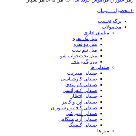
0
محصول
۰
تومان
برگه نخست
محصولات
مبلمان اداری
مبل تک نفره
مبل دو نفره
مبل نیم ست
مبل تخت‌خواب شو
بین بگ و پاف
صندلی ها
صندلی مدیریت
صندلی کارشناسی
صندلی کارمندی
صندلی کنفرانسی
صندلی انتظار
صندلی اپن و کانتر
صندلی کافه و رستوران
صندلی آموزشی
صندلی آزمایشگاهی
صندلی گیمینگ
میز ها