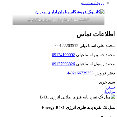
ورود / ثبت نام
کاتالوگ مبلمان اداری امیران
مشاهده کاتالوگ
اطلاعات تماس
محمد علی اسماعیلی 09122203515
محمد حسین اسماعیلی
09124100092
محمد رسول اسماعیلی
09127003826
دفتر فروش
02166739353
-
4
سبد خرید
بستن
سایدبار
مبل تک نفره پایه فلزی انرژی Energy B431