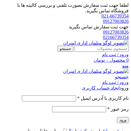
لطفا جهت ثبت سفارش بصورت تلفنی و بررسی کالیته ها با
فروشگاه تماس بگیرید.
021-66739354
09127003826
جهت ثبت سفارش تماس بگیرید
09127003826
02166739354
جستجو
ورود / ثبت نام
0
محصول
۰
تومان
منو
جستجو
ورود / ثبت نام
ورود
ایجاد حساب کاربری
الزامی
نام کاربری یا آدرس ایمیل
*
الزامی
رمز عبور
*
ورود
رمز عبور را فراموش کرده اید؟
مرا به خاطر بسپار