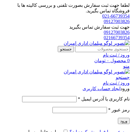
لطفا جهت ثبت سفارش بصورت تلفنی و بررسی کالیته ها با
فروشگاه تماس بگیرید.
021-66739354
09127003826
جهت ثبت سفارش تماس بگیرید
09127003826
02166739354
جستجو
ورود / ثبت نام
0
محصول
۰
تومان
منو
جستجو
ورود / ثبت نام
ورود
ایجاد حساب کاربری
الزامی
نام کاربری یا آدرس ایمیل
*
الزامی
رمز عبور
*
ورود
رمز عبور را فراموش کرده اید؟
مرا به خاطر بسپار