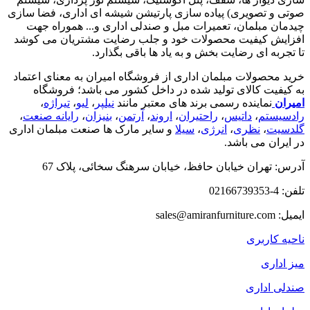
صوتی و تصویری) پیاده سازی پارتیشن شیشه ای اداری، فضا سازی
چیدمان مبلمان، تعمیرات مبل و صندلی اداری و... هموراه جهت
افزایش کیفیت محصولات خود و جلب رضایت مشتریان می کوشد
تا تجربه ای رضایت بخش و به یاد ها باقی بگذارد.
خرید محصولات مبلمان اداری از فروشگاه امیران به معنای اعتماد
به کیفیت کالای تولید شده در داخل کشور می باشد؛ فروشگاه
امیران
نماینده رسمی برند های معتبر مانند
نیلپر
،
لیو
،
تیراژه
،
رادسیستم
،
داتیس
،
راحتیران
،
اروند
،
آرتمن
،
بنیزان
،
رایانه صنعت
،
گلدسیت
،
نظری
،
انرژی
،
سیلا
و سایر مارک ها صنعت مبلمان اداری
در ایران می باشد.
آدرس: تهران خیابان حافظ، خیابان سرهنگ سخائی، پلاک 67
تلفن: 4-02166739353
ایمیل: sales@amiranfurniture.com
ناحیه کاربری
میز اداری
صندلی اداری