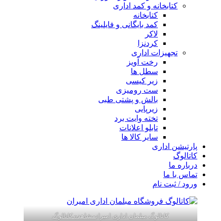
کتابخانه و کمد اداری
کتابخانه
کمد بایگانی و فایلینگ
لاکر
کردنزا
تجهیزات اداری
رخت آویز
سطل ها
زیر کیسی
ست رومیزی
بالش و پشتی طبی
زیرپایی
تخته وایت برد
تابلو اعلانات
سایر کالا ها
پارتیشن اداری
کاتالوگ
درباره ما
تماس با ما
ورود / ثبت نام
کاتالوگ مبلمان اداری امیران
مشاهده کاتالوگ