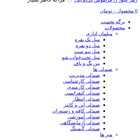
0
محصول
۰
تومان
برگه نخست
محصولات
مبلمان اداری
مبل تک نفره
مبل دو نفره
مبل نیم ست
مبل تخت‌خواب شو
بین بگ و پاف
صندلی ها
صندلی مدیریت
صندلی کارشناسی
صندلی کارمندی
صندلی کنفرانسی
صندلی انتظار
صندلی اپن و کانتر
صندلی کافه و رستوران
صندلی آموزشی
صندلی آزمایشگاهی
صندلی گیمینگ
میز ها