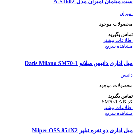
ست مبلمان امیران مدل A-S1602
امیران
محصولات موجود
تماس بگیرید
اطلاعات بیشتر
مشاهده سریع
مبل اداری داتیس میلانو Datis Milano SM70-1
داتیس
محصولات موجود
تماس بگیرید
کد کالا:
SM70-1
اطلاعات بیشتر
مشاهده سریع
مبل اداری دو نفره نیلپر Nilper OSS 851N2