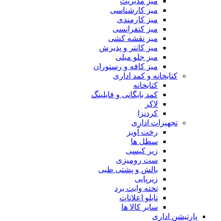
میز مدیریت
میز کارشناسی
میز کارمندی
میز کنفرانسی
میز نقشه کشی
میز کانتر و پذیرش
میز جلو مبلی
میز کافه و رستوران
کتابخانه و کمد اداری
کتابخانه
کمد بایگانی و فایلینگ
لاکر
کردنزا
تجهیزات اداری
رخت آویز
سطل ها
زیر کیسی
ست رومیزی
بالش و پشتی طبی
زیرپایی
تخته وایت برد
تابلو اعلانات
سایر کالا ها
پارتیشن اداری