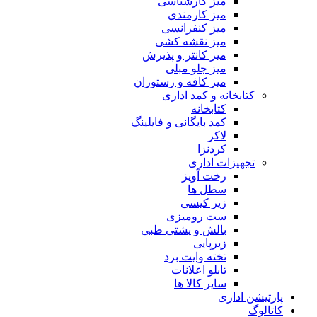
میز کارشناسی
میز کارمندی
میز کنفرانسی
میز نقشه کشی
میز کانتر و پذیرش
میز جلو مبلی
میز کافه و رستوران
کتابخانه و کمد اداری
کتابخانه
کمد بایگانی و فایلینگ
لاکر
کردنزا
تجهیزات اداری
رخت آویز
سطل ها
زیر کیسی
ست رومیزی
بالش و پشتی طبی
زیرپایی
تخته وایت برد
تابلو اعلانات
سایر کالا ها
پارتیشن اداری
کاتالوگ