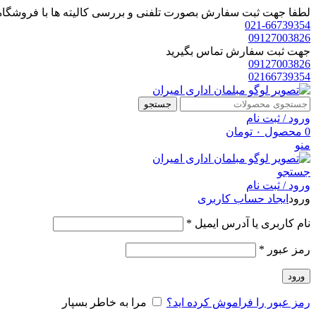
لطفا جهت ثبت سفارش بصورت تلفنی و بررسی کالیته ها با فروشگاه 
021-66739354
09127003826
جهت ثبت سفارش تماس بگیرید
09127003826
02166739354
جستجو
ورود / ثبت نام
0
محصول
۰
تومان
منو
جستجو
ورود / ثبت نام
ورود
ایجاد حساب کاربری
الزامی
نام کاربری یا آدرس ایمیل
*
الزامی
رمز عبور
*
ورود
رمز عبور را فراموش کرده اید؟
مرا به خاطر بسپار