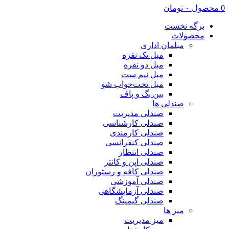
0
محصول
۰
تومان
برگه نخست
محصولات
مبلمان اداری
مبل تک نفره
مبل دو نفره
مبل نیم ست
مبل تخت‌خواب شو
بین بگ و پاف
صندلی ها
صندلی مدیریت
صندلی کارشناسی
صندلی کارمندی
صندلی کنفرانسی
صندلی انتظار
صندلی اپن و کانتر
صندلی کافه و رستوران
صندلی آموزشی
صندلی آزمایشگاهی
صندلی گیمینگ
میز ها
میز مدیریت