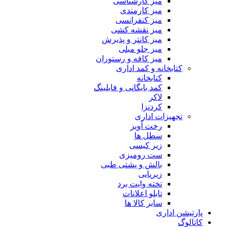
میز کارشناسی
میز کارمندی
میز کنفرانسی
میز نقشه کشی
میز کانتر و پذیرش
میز جلو مبلی
میز کافه و رستوران
کتابخانه و کمد اداری
کتابخانه
کمد بایگانی و فایلینگ
لاکر
کردنزا
تجهیزات اداری
رخت آویز
سطل ها
زیر کیسی
ست رومیزی
بالش و پشتی طبی
زیرپایی
تخته وایت برد
تابلو اعلانات
سایر کالا ها
پارتیشن اداری
کاتالوگ