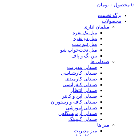
0
محصول
۰
تومان
برگه نخست
محصولات
مبلمان اداری
مبل تک نفره
مبل دو نفره
مبل نیم ست
مبل تخت‌خواب شو
بین بگ و پاف
صندلی ها
صندلی مدیریت
صندلی کارشناسی
صندلی کارمندی
صندلی کنفرانسی
صندلی انتظار
صندلی اپن و کانتر
صندلی کافه و رستوران
صندلی آموزشی
صندلی آزمایشگاهی
صندلی گیمینگ
میز ها
میز مدیریت