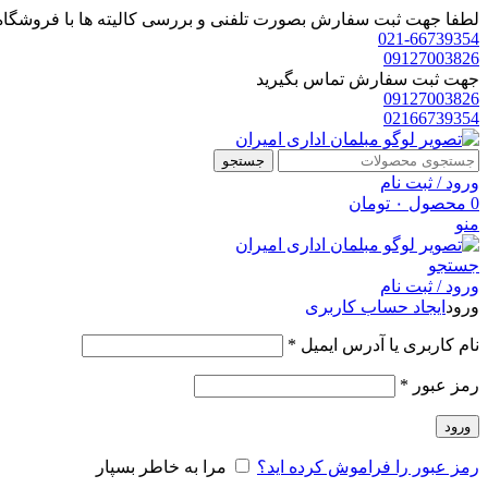
لطفا جهت ثبت سفارش بصورت تلفنی و بررسی کالیته ها با فروشگاه 
021-66739354
09127003826
جهت ثبت سفارش تماس بگیرید
09127003826
02166739354
جستجو
ورود / ثبت نام
0
محصول
۰
تومان
منو
جستجو
ورود / ثبت نام
ورود
ایجاد حساب کاربری
الزامی
نام کاربری یا آدرس ایمیل
*
الزامی
رمز عبور
*
ورود
رمز عبور را فراموش کرده اید؟
مرا به خاطر بسپار