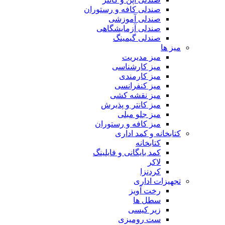
صندلی کافه و رستوران
صندلی آموزشی
صندلی آزمایشگاهی
صندلی گیمینگ
میز ها
میز مدیریت
میز کارشناسی
میز کارمندی
میز کنفرانسی
میز نقشه کشی
میز کانتر و پذیرش
میز جلو مبلی
میز کافه و رستوران
کتابخانه و کمد اداری
کتابخانه
کمد بایگانی و فایلینگ
لاکر
کردنزا
تجهیزات اداری
رخت آویز
سطل ها
زیر کیسی
ست رومیزی