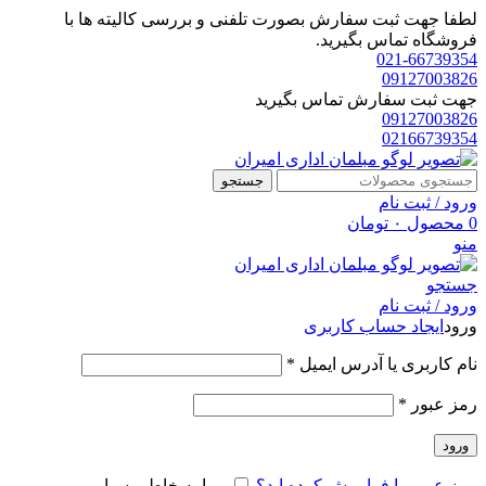
لطفا جهت ثبت سفارش بصورت تلفنی و بررسی کالیته ها با
فروشگاه تماس بگیرید.
021-66739354
09127003826
جهت ثبت سفارش تماس بگیرید
09127003826
02166739354
جستجو
ورود / ثبت نام
0
محصول
۰
تومان
منو
جستجو
ورود / ثبت نام
ورود
ایجاد حساب کاربری
الزامی
نام کاربری یا آدرس ایمیل
*
الزامی
رمز عبور
*
ورود
رمز عبور را فراموش کرده اید؟
مرا به خاطر بسپار