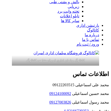
بالش و پشتی طبی
زیرپایی
تخته وایت برد
تابلو اعلانات
سایر کالا ها
پارتیشن اداری
کاتالوگ
درباره ما
تماس با ما
ورود / ثبت نام
کاتالوگ مبلمان اداری امیران
مشاهده کاتالوگ
اطلاعات تماس
محمد علی اسماعیلی 09122203515
محمد حسین اسماعیلی
09124100092
محمد رسول اسماعیلی
09127003826
دفتر فروش
02166739353
-
4