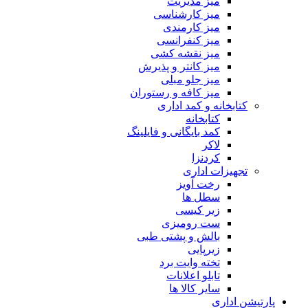
میز مدیریت
میز کارشناسی
میز کارمندی
میز کنفرانسی
میز نقشه کشی
میز کانتر و پذیرش
میز جلو مبلی
میز کافه و رستوران
کتابخانه و کمد اداری
کتابخانه
کمد بایگانی و فایلینگ
لاکر
کردنزا
تجهیزات اداری
رخت آویز
سطل ها
زیر کیسی
ست رومیزی
بالش و پشتی طبی
زیرپایی
تخته وایت برد
تابلو اعلانات
سایر کالا ها
پارتیشن اداری