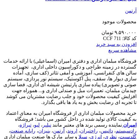
آرتمن
محصولات موجود
۹.۵۹۰.۰۰۰
تومان
کد کالا:
CCF 711
افزودن به سبد خرید
مشاهده سریع
فروشگاه مبلمان اداری و دفتری امیران (اسماعیلی) با ارائه خدمات
گسترده در زمینه طراحی و دکوراسیون داخلی اداری‌، تجهیزات
سالن های کنفرانسی، آموزشی و آمفی تئاتر (کف سازی، آماده
سازی دیوار ها، سقف، پنل آکوستیک، سیستم نور پردازی، سیستم
صوتی و تصویری) پیاده سازی پارتیشن شیشه ای اداری، فضا سازی
چیدمان مبلمان، تعمیرات مبل و صندلی اداری و... هموراه جهت
افزایش کیفیت محصولات خود و جلب رضایت مشتریان می کوشد
تا تجربه ای رضایت بخش و به یاد ها باقی بگذارد.
خرید محصولات مبلمان اداری از فروشگاه امیران به معنای اعتماد
به کیفیت کالای تولید شده در داخل کشور می باشد؛ فروشگاه
امیران
نماینده رسمی برند های معتبر مانند
نیلپر
،
لیو
،
تیراژه
،
رادسیستم
،
داتیس
،
راحتیران
،
اروند
،
آرتمن
،
بنیزان
،
رایانه صنعت
،
گلدسیت
،
نظری
،
انرژی
،
سیلا
و سایر مارک ها صنعت مبلمان اداری