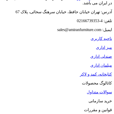
در ایران می باشد.
آدرس: تهران خیابان حافظ، خیابان سرهنگ سخائی، پلاک 67
تلفن: 4-02166739353
ایمیل: sales@amiranfurniture.com
ناحیه کاربری
میز اداری
صندلی اداری
مبلمان اداری
کتابخانه، کمد و لاکر
کاتالوگ محصولات
سوالات متداول
خرید سازمانی
قوانین و مقررات