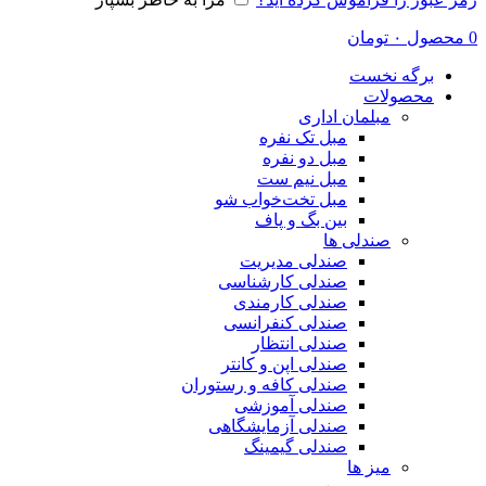
0
محصول
۰
تومان
برگه نخست
محصولات
مبلمان اداری
مبل تک نفره
مبل دو نفره
مبل نیم ست
مبل تخت‌خواب شو
بین بگ و پاف
صندلی ها
صندلی مدیریت
صندلی کارشناسی
صندلی کارمندی
صندلی کنفرانسی
صندلی انتظار
صندلی اپن و کانتر
صندلی کافه و رستوران
صندلی آموزشی
صندلی آزمایشگاهی
صندلی گیمینگ
میز ها