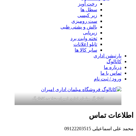
رخت آویز
سطل ها
زیر کیسی
ست رومیزی
بالش و پشتی طبی
زیرپایی
تخته وایت برد
تابلو اعلانات
سایر کالا ها
پارتیشن اداری
کاتالوگ
درباره ما
تماس با ما
ورود / ثبت نام
کاتالوگ مبلمان اداری امیران
مشاهده کاتالوگ
اطلاعات تماس
محمد علی اسماعیلی 09122203515