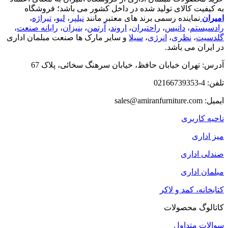
به کیفیت کالای تولید شده در داخل کشور می باشد؛ فروشگاه
امیران
نماینده رسمی برند های معتبر مانند
نیلپر
،
لیو
،
تیراژه
،
رادسیستم
،
داتیس
،
راحتیران
،
اروند
،
آرتمن
،
بنیزان
،
رایانه صنعت
،
گلدسیت
،
نظری
،
انرژی
،
سیلا
و سایر مارک ها صنعت مبلمان اداری
در ایران می باشد.
آدرس: تهران خیابان حافظ، خیابان سرهنگ سخائی، پلاک 67
تلفن: 4-02166739353
ایمیل: sales@amiranfurniture.com
ناحیه کاربری
میز اداری
صندلی اداری
مبلمان اداری
کتابخانه، کمد و لاکر
کاتالوگ محصولات
سوالات متداول