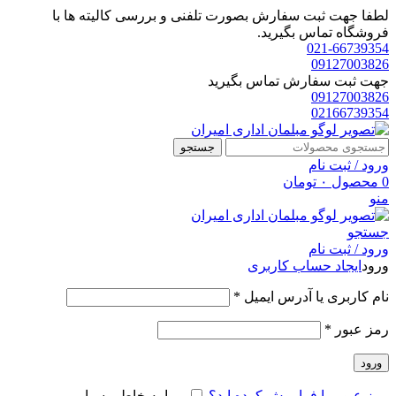
لطفا جهت ثبت سفارش بصورت تلفنی و بررسی کالیته ها با
فروشگاه تماس بگیرید.
021-66739354
09127003826
جهت ثبت سفارش تماس بگیرید
09127003826
02166739354
جستجو
ورود / ثبت نام
0
محصول
۰
تومان
منو
جستجو
ورود / ثبت نام
ورود
ایجاد حساب کاربری
الزامی
نام کاربری یا آدرس ایمیل
*
الزامی
رمز عبور
*
ورود
رمز عبور را فراموش کرده اید؟
مرا به خاطر بسپار