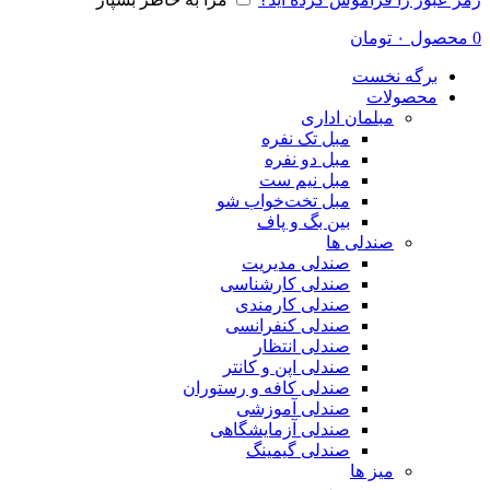
0
محصول
۰
تومان
برگه نخست
محصولات
مبلمان اداری
مبل تک نفره
مبل دو نفره
مبل نیم ست
مبل تخت‌خواب شو
بین بگ و پاف
صندلی ها
صندلی مدیریت
صندلی کارشناسی
صندلی کارمندی
صندلی کنفرانسی
صندلی انتظار
صندلی اپن و کانتر
صندلی کافه و رستوران
صندلی آموزشی
صندلی آزمایشگاهی
صندلی گیمینگ
میز ها