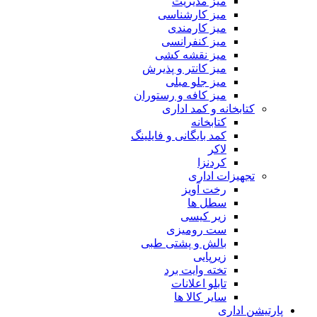
میز مدیریت
میز کارشناسی
میز کارمندی
میز کنفرانسی
میز نقشه کشی
میز کانتر و پذیرش
میز جلو مبلی
میز کافه و رستوران
کتابخانه و کمد اداری
کتابخانه
کمد بایگانی و فایلینگ
لاکر
کردنزا
تجهیزات اداری
رخت آویز
سطل ها
زیر کیسی
ست رومیزی
بالش و پشتی طبی
زیرپایی
تخته وایت برد
تابلو اعلانات
سایر کالا ها
پارتیشن اداری