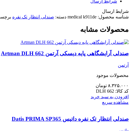
شرایط ارسال
شرایط ارسال
شناسه محصول:
medical k911de
دسته:
صندلی انتظار تک نفره
برچس
محصولات مشابه
صندلی آرایشگاهی پایه دیسکی آرتمن Artman DLH 662
آرتمن
محصولات موجود
۸.۳۲۵.۰۰۰
تومان
کد کالا:
DLH 662
افزودن به سبد خرید
مشاهده سریع
‌صندلی انتظار تک نفره داتیس Datis PRIMA SP365
داتیس