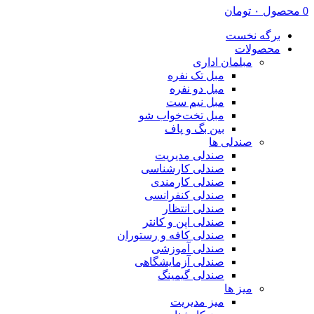
0
محصول
۰
تومان
برگه نخست
محصولات
مبلمان اداری
مبل تک نفره
مبل دو نفره
مبل نیم ست
مبل تخت‌خواب شو
بین بگ و پاف
صندلی ها
صندلی مدیریت
صندلی کارشناسی
صندلی کارمندی
صندلی کنفرانسی
صندلی انتظار
صندلی اپن و کانتر
صندلی کافه و رستوران
صندلی آموزشی
صندلی آزمایشگاهی
صندلی گیمینگ
میز ها
میز مدیریت