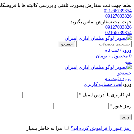
لطفا جهت ثبت سفارش بصورت تلفنی و بررسی کالیته ها با فروشگاه 
021-66739354
09127003826
جهت ثبت سفارش تماس بگیرید
09127003826
02166739354
جستجو
ورود / ثبت نام
0
محصول
۰
تومان
منو
جستجو
ورود / ثبت نام
ورود
ایجاد حساب کاربری
الزامی
نام کاربری یا آدرس ایمیل
*
الزامی
رمز عبور
*
ورود
رمز عبور را فراموش کرده اید؟
مرا به خاطر بسپار