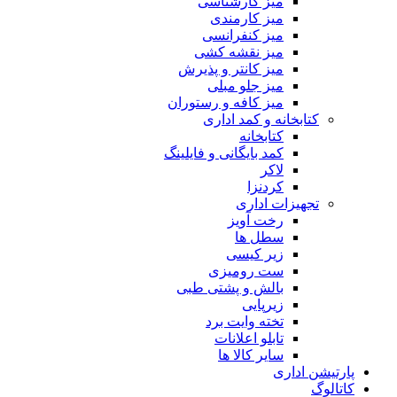
میز کارشناسی
میز کارمندی
میز کنفرانسی
میز نقشه کشی
میز کانتر و پذیرش
میز جلو مبلی
میز کافه و رستوران
کتابخانه و کمد اداری
کتابخانه
کمد بایگانی و فایلینگ
لاکر
کردنزا
تجهیزات اداری
رخت آویز
سطل ها
زیر کیسی
ست رومیزی
بالش و پشتی طبی
زیرپایی
تخته وایت برد
تابلو اعلانات
سایر کالا ها
پارتیشن اداری
کاتالوگ