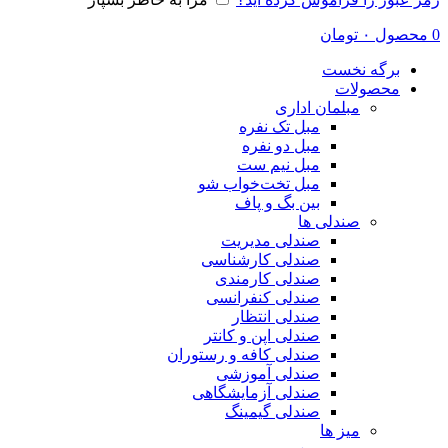
0
محصول
۰
تومان
برگه نخست
محصولات
مبلمان اداری
مبل تک نفره
مبل دو نفره
مبل نیم ست
مبل تخت‌خواب شو
بین بگ و پاف
صندلی ها
صندلی مدیریت
صندلی کارشناسی
صندلی کارمندی
صندلی کنفرانسی
صندلی انتظار
صندلی اپن و کانتر
صندلی کافه و رستوران
صندلی آموزشی
صندلی آزمایشگاهی
صندلی گیمینگ
میز ها