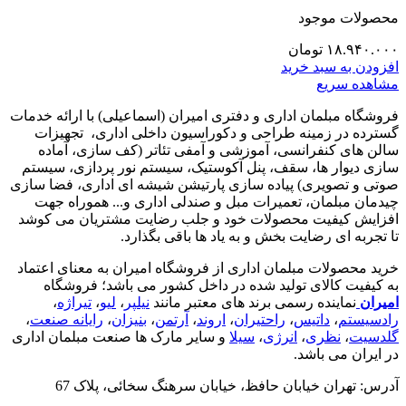
محصولات موجود
۱۸.۹۴۰.۰۰۰
تومان
افزودن به سبد خرید
مشاهده سریع
فروشگاه مبلمان اداری و دفتری امیران (اسماعیلی) با ارائه خدمات
گسترده در زمینه طراحی و دکوراسیون داخلی اداری‌، تجهیزات
سالن های کنفرانسی، آموزشی و آمفی تئاتر (کف سازی، آماده
سازی دیوار ها، سقف، پنل آکوستیک، سیستم نور پردازی، سیستم
صوتی و تصویری) پیاده سازی پارتیشن شیشه ای اداری، فضا سازی
چیدمان مبلمان، تعمیرات مبل و صندلی اداری و... هموراه جهت
افزایش کیفیت محصولات خود و جلب رضایت مشتریان می کوشد
تا تجربه ای رضایت بخش و به یاد ها باقی بگذارد.
خرید محصولات مبلمان اداری از فروشگاه امیران به معنای اعتماد
به کیفیت کالای تولید شده در داخل کشور می باشد؛ فروشگاه
امیران
نماینده رسمی برند های معتبر مانند
نیلپر
،
لیو
،
تیراژه
،
رادسیستم
،
داتیس
،
راحتیران
،
اروند
،
آرتمن
،
بنیزان
،
رایانه صنعت
،
گلدسیت
،
نظری
،
انرژی
،
سیلا
و سایر مارک ها صنعت مبلمان اداری
در ایران می باشد.
آدرس: تهران خیابان حافظ، خیابان سرهنگ سخائی، پلاک 67