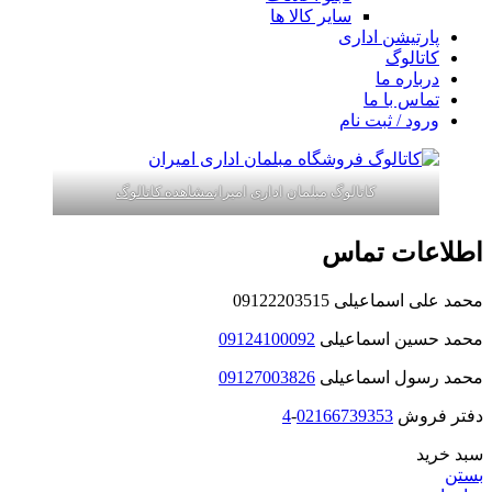
سایر کالا ها
پارتیشن اداری
کاتالوگ
درباره ما
تماس با ما
ورود / ثبت نام
کاتالوگ مبلمان اداری امیران
مشاهده کاتالوگ
اطلاعات تماس
محمد علی اسماعیلی 09122203515
محمد حسین اسماعیلی
09124100092
محمد رسول اسماعیلی
09127003826
دفتر فروش
02166739353
-
4
سبد خرید
بستن