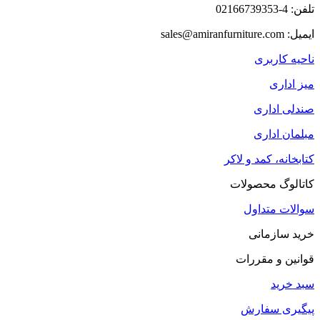
تلفن: 4-02166739353
ایمیل: sales@amiranfurniture.com
ناحیه کاربری
میز اداری
صندلی اداری
مبلمان اداری
کتابخانه، کمد و لاکر
کاتالوگ محصولات
سوالات متداول
خرید سازمانی
قوانین و مقررات
سبد خرید
پیگیری سفارش