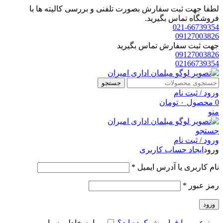
لطفا جهت ثبت سفارش بصورت تلفنی و بررسی کالیته ها با
فروشگاه تماس بگیرید.
021-66739354
09127003826
جهت ثبت سفارش تماس بگیرید
09127003826
02166739354
جستجو
ورود / ثبت نام
0
محصول
۰
تومان
منو
جستجو
ورود / ثبت نام
ورود
ایجاد حساب کاربری
الزامی
نام کاربری یا آدرس ایمیل
*
الزامی
رمز عبور
*
ورود
رمز عبور را فراموش کرده اید؟
مرا به خاطر بسپار