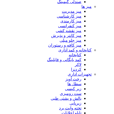
صندلی گیمینگ
میز ها
میز مدیریت
میز کارشناسی
میز کارمندی
میز کنفرانسی
میز نقشه کشی
میز کانتر و پذیرش
میز جلو مبلی
میز کافه و رستوران
کتابخانه و کمد اداری
کتابخانه
کمد بایگانی و فایلینگ
لاکر
کردنزا
تجهیزات اداری
رخت آویز
سطل ها
زیر کیسی
ست رومیزی
بالش و پشتی طبی
زیرپایی
تخته وایت برد
تابلو اعلانات