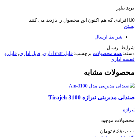
برند
نیلپر
0
افرادی که هم اکنون این محصول را بازدید می کنند
بستن
شرایط ارسال
شرایط ارسال
دسته:
همه محصولات
برچسب:
فایل mdf اداری
,
فایل اداری
,
فایل و
قفسه اداری
محصولات مشابه
صندلی مدیریتی تیراژه Tirajeh 3100
تیراژه
محصولات موجود
۸.۶۸۰.۰۰۰
تومان
افزودن به سبد خرید