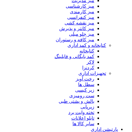
میز مدیریت
میز کارشناسی
میز کارمندی
میز کنفرانسی
میز نقشه کشی
میز کانتر و پذیرش
میز جلو مبلی
میز کافه و رستوران
کتابخانه و کمد اداری
کتابخانه
کمد بایگانی و فایلینگ
لاکر
کردنزا
تجهیزات اداری
رخت آویز
سطل ها
زیر کیسی
ست رومیزی
بالش و پشتی طبی
زیرپایی
تخته وایت برد
تابلو اعلانات
سایر کالا ها
پارتیشن اداری