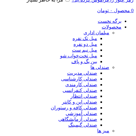
0
محصول
۰
تومان
برگه نخست
محصولات
مبلمان اداری
مبل تک نفره
مبل دو نفره
مبل نیم ست
مبل تخت‌خواب شو
بین بگ و پاف
صندلی ها
صندلی مدیریت
صندلی کارشناسی
صندلی کارمندی
صندلی کنفرانسی
صندلی انتظار
صندلی اپن و کانتر
صندلی کافه و رستوران
صندلی آموزشی
صندلی آزمایشگاهی
صندلی گیمینگ
میز ها