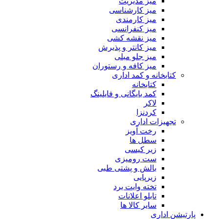
میز مدیریت
میز کارشناسی
میز کارمندی
میز کنفرانسی
میز نقشه کشی
میز کانتر و پذیرش
میز جلو مبلی
میز کافه و رستوران
کتابخانه و کمد اداری
کتابخانه
کمد بایگانی و فایلینگ
لاکر
کردنزا
تجهیزات اداری
رخت آویز
سطل ها
زیر کیسی
ست رومیزی
بالش و پشتی طبی
زیرپایی
تخته وایت برد
تابلو اعلانات
سایر کالا ها
پارتیشن اداری