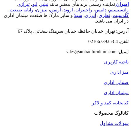
امیران
نماینده رسمی برند های معتبر مانند
نیلپر
،
لیو
،
تیراژه
،
رادسیستم
،
داتیس
،
راحتیران
،
اروند
،
آرتمن
،
بنیزان
،
رایانه صنعت
،
گلدسیت
،
نظری
،
انرژی
،
سیلا
و سایر مارک ها صنعت مبلمان اداری
در ایران می باشد.
آدرس: تهران خیابان حافظ، خیابان سرهنگ سخائی، پلاک 67
تلفن: 4-02166739353
ایمیل: sales@amiranfurniture.com
ناحیه کاربری
میز اداری
صندلی اداری
مبلمان اداری
کتابخانه، کمد و لاکر
کاتالوگ محصولات
سوالات متداول