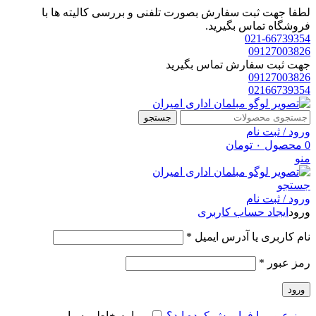
لطفا جهت ثبت سفارش بصورت تلفنی و بررسی کالیته ها با
فروشگاه تماس بگیرید.
021-66739354
09127003826
جهت ثبت سفارش تماس بگیرید
09127003826
02166739354
جستجو
ورود / ثبت نام
0
محصول
۰
تومان
منو
جستجو
ورود / ثبت نام
ورود
ایجاد حساب کاربری
الزامی
نام کاربری یا آدرس ایمیل
*
الزامی
رمز عبور
*
ورود
رمز عبور را فراموش کرده اید؟
مرا به خاطر بسپار