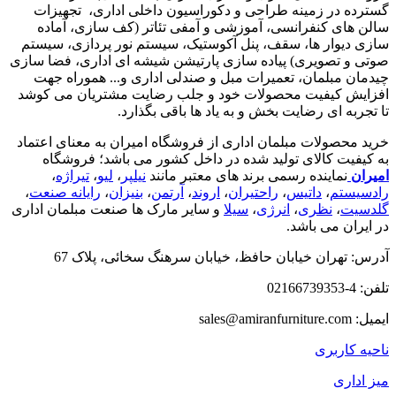
گسترده در زمینه طراحی و دکوراسیون داخلی اداری‌، تجهیزات
سالن های کنفرانسی، آموزشی و آمفی تئاتر (کف سازی، آماده
سازی دیوار ها، سقف، پنل آکوستیک، سیستم نور پردازی، سیستم
صوتی و تصویری) پیاده سازی پارتیشن شیشه ای اداری، فضا سازی
چیدمان مبلمان، تعمیرات مبل و صندلی اداری و... هموراه جهت
افزایش کیفیت محصولات خود و جلب رضایت مشتریان می کوشد
تا تجربه ای رضایت بخش و به یاد ها باقی بگذارد.
خرید محصولات مبلمان اداری از فروشگاه امیران به معنای اعتماد
به کیفیت کالای تولید شده در داخل کشور می باشد؛ فروشگاه
امیران
نماینده رسمی برند های معتبر مانند
نیلپر
،
لیو
،
تیراژه
،
رادسیستم
،
داتیس
،
راحتیران
،
اروند
،
آرتمن
،
بنیزان
،
رایانه صنعت
،
گلدسیت
،
نظری
،
انرژی
،
سیلا
و سایر مارک ها صنعت مبلمان اداری
در ایران می باشد.
آدرس: تهران خیابان حافظ، خیابان سرهنگ سخائی، پلاک 67
تلفن: 4-02166739353
ایمیل: sales@amiranfurniture.com
ناحیه کاربری
میز اداری