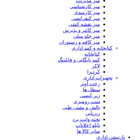
میز مدیریت
میز کارشناسی
میز کارمندی
میز کنفرانسی
میز نقشه کشی
میز کانتر و پذیرش
میز جلو مبلی
میز کافه و رستوران
کتابخانه و کمد اداری
کتابخانه
کمد بایگانی و فایلینگ
لاکر
کردنزا
تجهیزات اداری
رخت آویز
سطل ها
زیر کیسی
ست رومیزی
بالش و پشتی طبی
زیرپایی
تخته وایت برد
تابلو اعلانات
سایر کالا ها
پارتیشن اداری