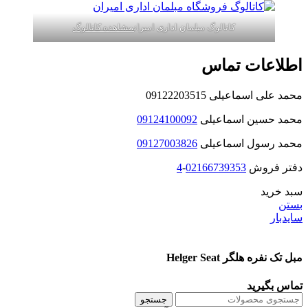
کاتالوگ مبلمان اداری امیران
مشاهده کاتالوگ
اطلاعات تماس
محمد علی اسماعیلی 09122203515
محمد حسین اسماعیلی
09124100092
محمد رسول اسماعیلی
09127003826
دفتر فروش
02166739353
-
4
سبد خرید
بستن
سایدبار
مبل تک نفره هلگر Helger Seat
تماس بگیرید
جستجو