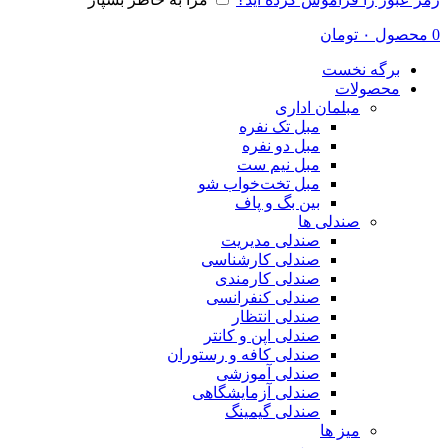
0
محصول
۰
تومان
برگه نخست
محصولات
مبلمان اداری
مبل تک نفره
مبل دو نفره
مبل نیم ست
مبل تخت‌خواب شو
بین بگ و پاف
صندلی ها
صندلی مدیریت
صندلی کارشناسی
صندلی کارمندی
صندلی کنفرانسی
صندلی انتظار
صندلی اپن و کانتر
صندلی کافه و رستوران
صندلی آموزشی
صندلی آزمایشگاهی
صندلی گیمینگ
میز ها