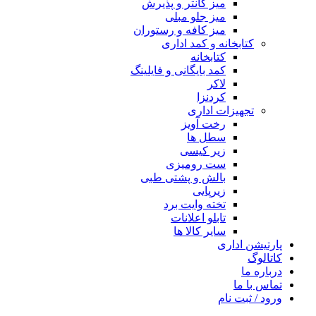
میز کانتر و پذیرش
میز جلو مبلی
میز کافه و رستوران
کتابخانه و کمد اداری
کتابخانه
کمد بایگانی و فایلینگ
لاکر
کردنزا
تجهیزات اداری
رخت آویز
سطل ها
زیر کیسی
ست رومیزی
بالش و پشتی طبی
زیرپایی
تخته وایت برد
تابلو اعلانات
سایر کالا ها
پارتیشن اداری
کاتالوگ
درباره ما
تماس با ما
ورود / ثبت نام