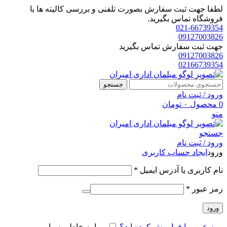
لطفا جهت ثبت سفارش بصورت تلفنی و بررسی کالیته ها با
فروشگاه تماس بگیرید.
021-66739354
09127003826
جهت ثبت سفارش تماس بگیرید
09127003826
02166739354
جستجو
ورود / ثبت نام
0
محصول
۰
تومان
منو
جستجو
ورود / ثبت نام
ورود
ایجاد حساب کاربری
الزامی
نام کاربری یا آدرس ایمیل
*
الزامی
رمز عبور
*
ورود
رمز عبور را فراموش کرده اید؟
مرا به خاطر بسپار