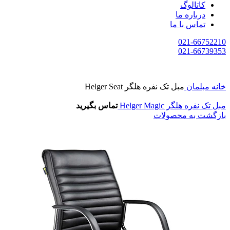
کاتالوگ
درباره ما
تماس با ما
021-66752210
021-66739353
خانه
مبلمان
مبل تک نفره هلگر Helger Seat
مبل تک نفره هلگر Helger Magic
تماس بگیرید
بازگشت به محصولات