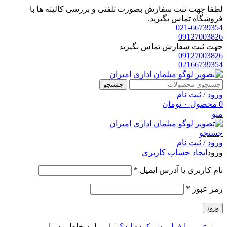
لطفا جهت ثبت سفارش بصورت تلفنی و بررسی کالیته ها با
فروشگاه تماس بگیرید.
021-66739354
09127003826
جهت ثبت سفارش تماس بگیرید
09127003826
02166739354
جستجو
ورود / ثبت نام
0
محصول
۰
تومان
منو
جستجو
ورود / ثبت نام
ورود
ایجاد حساب کاربری
الزامی
نام کاربری یا آدرس ایمیل
*
الزامی
رمز عبور
*
ورود
رمز عبور را فراموش کرده اید؟
مرا به خاطر بسپار