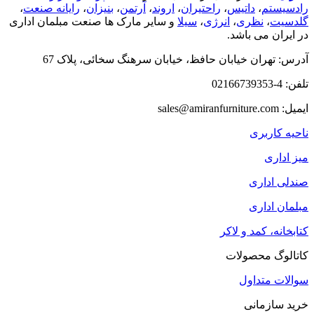
رادسیستم
،
داتیس
،
راحتیران
،
اروند
،
آرتمن
،
بنیزان
،
رایانه صنعت
،
گلدسیت
،
نظری
،
انرژی
،
سیلا
و سایر مارک ها صنعت مبلمان اداری
در ایران می باشد.
آدرس: تهران خیابان حافظ، خیابان سرهنگ سخائی، پلاک 67
تلفن: 4-02166739353
ایمیل: sales@amiranfurniture.com
ناحیه کاربری
میز اداری
صندلی اداری
مبلمان اداری
کتابخانه، کمد و لاکر
کاتالوگ محصولات
سوالات متداول
خرید سازمانی