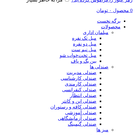
0
محصول
۰
تومان
برگه نخست
محصولات
مبلمان اداری
مبل تک نفره
مبل دو نفره
مبل نیم ست
مبل تخت‌خواب شو
بین بگ و پاف
صندلی ها
صندلی مدیریت
صندلی کارشناسی
صندلی کارمندی
صندلی کنفرانسی
صندلی انتظار
صندلی اپن و کانتر
صندلی کافه و رستوران
صندلی آموزشی
صندلی آزمایشگاهی
صندلی گیمینگ
میز ها