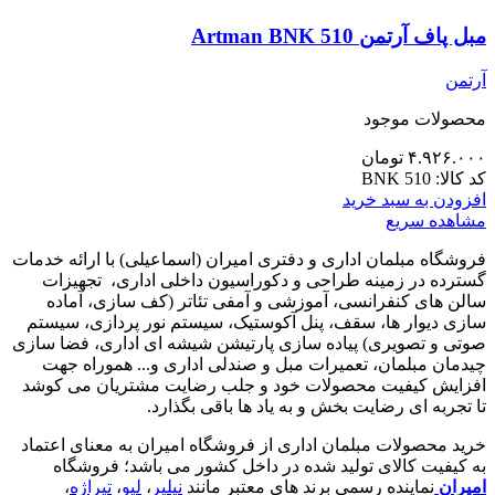
مبل پاف آرتمن Artman BNK 510
آرتمن
محصولات موجود
۴.۹۲۶.۰۰۰
تومان
کد کالا:
BNK 510
افزودن به سبد خرید
مشاهده سریع
فروشگاه مبلمان اداری و دفتری امیران (اسماعیلی) با ارائه خدمات
گسترده در زمینه طراحی و دکوراسیون داخلی اداری‌، تجهیزات
سالن های کنفرانسی، آموزشی و آمفی تئاتر (کف سازی، آماده
سازی دیوار ها، سقف، پنل آکوستیک، سیستم نور پردازی، سیستم
صوتی و تصویری) پیاده سازی پارتیشن شیشه ای اداری، فضا سازی
چیدمان مبلمان، تعمیرات مبل و صندلی اداری و... هموراه جهت
افزایش کیفیت محصولات خود و جلب رضایت مشتریان می کوشد
تا تجربه ای رضایت بخش و به یاد ها باقی بگذارد.
خرید محصولات مبلمان اداری از فروشگاه امیران به معنای اعتماد
به کیفیت کالای تولید شده در داخل کشور می باشد؛ فروشگاه
امیران
نماینده رسمی برند های معتبر مانند
نیلپر
،
لیو
،
تیراژه
،