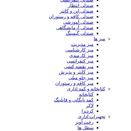
صندلی انتظار
صندلی اپن و کانتر
صندلی کافه و رستوران
صندلی آموزشی
صندلی آزمایشگاهی
صندلی گیمینگ
میز ها
میز مدیریت
میز کارشناسی
میز کارمندی
میز کنفرانسی
میز نقشه کشی
میز کانتر و پذیرش
میز جلو مبلی
میز کافه و رستوران
کتابخانه و کمد اداری
کتابخانه
کمد بایگانی و فایلینگ
لاکر
کردنزا
تجهیزات اداری
رخت آویز
سطل ها