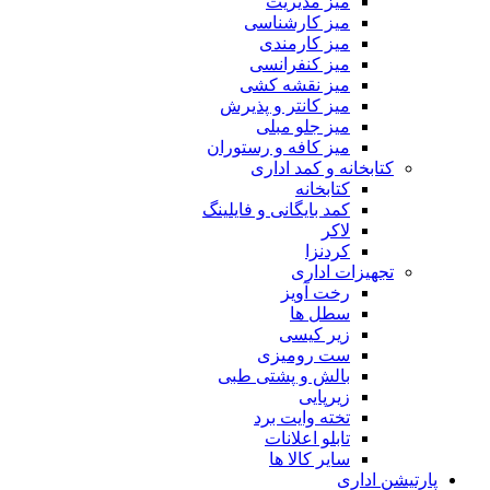
میز مدیریت
میز کارشناسی
میز کارمندی
میز کنفرانسی
میز نقشه کشی
میز کانتر و پذیرش
میز جلو مبلی
میز کافه و رستوران
کتابخانه و کمد اداری
کتابخانه
کمد بایگانی و فایلینگ
لاکر
کردنزا
تجهیزات اداری
رخت آویز
سطل ها
زیر کیسی
ست رومیزی
بالش و پشتی طبی
زیرپایی
تخته وایت برد
تابلو اعلانات
سایر کالا ها
پارتیشن اداری