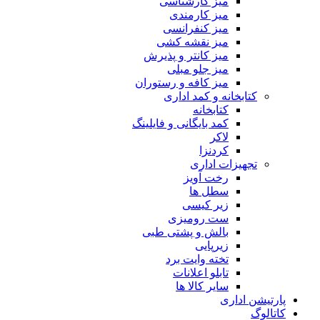
میز کارشناسی
میز کارمندی
میز کنفرانسی
میز نقشه کشی
میز کانتر و پذیرش
میز جلو مبلی
میز کافه و رستوران
کتابخانه و کمد اداری
کتابخانه
کمد بایگانی و فایلینگ
لاکر
کردنزا
تجهیزات اداری
رخت آویز
سطل ها
زیر کیسی
ست رومیزی
بالش و پشتی طبی
زیرپایی
تخته وایت برد
تابلو اعلانات
سایر کالا ها
پارتیشن اداری
کاتالوگ