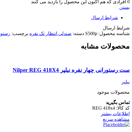
0
افرادی که هم اکنون این محصول را بازدید می کنند
بستن
شرایط ارسال
شرایط ارسال
شناسه محصول:
S500p
دسته:
صندلی انتظار تک نفره
برچسب:
رستور
محصولات مشابه
ست رستورانی چهار نفره نیلپر Nilper REG 418X4
نیلپر
محصولات موجود
تماس بگیرید
کد کالا:
REG 418x4
اطلاعات بیشتر
مشاهده سریع