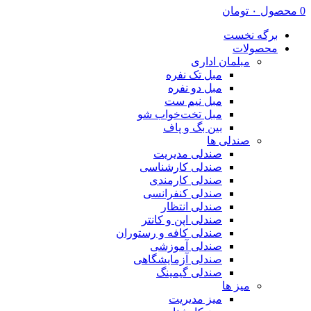
0
محصول
۰
تومان
برگه نخست
محصولات
مبلمان اداری
مبل تک نفره
مبل دو نفره
مبل نیم ست
مبل تخت‌خواب شو
بین بگ و پاف
صندلی ها
صندلی مدیریت
صندلی کارشناسی
صندلی کارمندی
صندلی کنفرانسی
صندلی انتظار
صندلی اپن و کانتر
صندلی کافه و رستوران
صندلی آموزشی
صندلی آزمایشگاهی
صندلی گیمینگ
میز ها
میز مدیریت