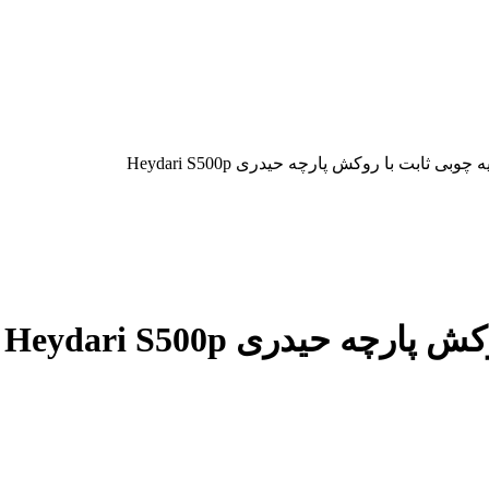
ی ثابت با روکش پارچه حیدری Heydari S500p
 حیدری Heydari S500p