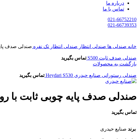
درباره ما
تماس با ما
021-66752210
021-66739353
خانه
صندلی ها
صندلی انتظار
صندلی انتظار تک نفره
صندلی صدف پایه چوب
صندلی صدف ثابت S500
تماس بگیرید
بازگشت به محصولات
صندلی رستورانی صنایع حیدری Heydari S530
تماس بگیرید
صندلی صدف پایه چوبی ثابت با روکش پارچه
تماس بگیرید
برند
صنایع حیدری