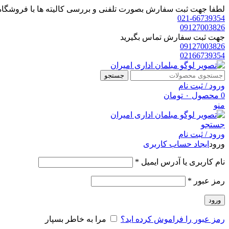
لطفا جهت ثبت سفارش بصورت تلفنی و بررسی کالیته ها با فروشگاه 
021-66739354
09127003826
جهت ثبت سفارش تماس بگیرید
09127003826
02166739354
جستجو
ورود / ثبت نام
0
محصول
۰
تومان
منو
جستجو
ورود / ثبت نام
ورود
ایجاد حساب کاربری
الزامی
نام کاربری یا آدرس ایمیل
*
الزامی
رمز عبور
*
ورود
رمز عبور را فراموش کرده اید؟
مرا به خاطر بسپار