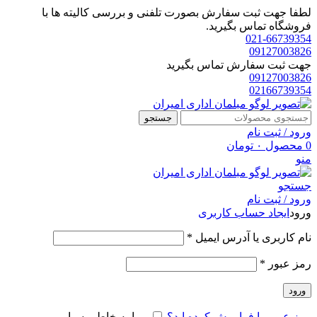
لطفا جهت ثبت سفارش بصورت تلفنی و بررسی کالیته ها با
فروشگاه تماس بگیرید.
021-66739354
09127003826
جهت ثبت سفارش تماس بگیرید
09127003826
02166739354
جستجو
ورود / ثبت نام
0
محصول
۰
تومان
منو
جستجو
ورود / ثبت نام
ورود
ایجاد حساب کاربری
الزامی
نام کاربری یا آدرس ایمیل
*
الزامی
رمز عبور
*
ورود
رمز عبور را فراموش کرده اید؟
مرا به خاطر بسپار