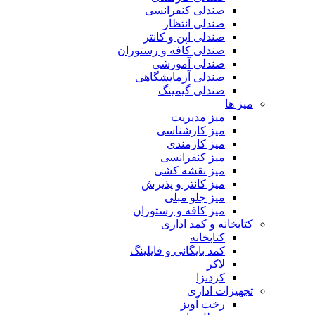
صندلی کنفرانسی
صندلی انتظار
صندلی اپن و کانتر
صندلی کافه و رستوران
صندلی آموزشی
صندلی آزمایشگاهی
صندلی گیمینگ
میز ها
میز مدیریت
میز کارشناسی
میز کارمندی
میز کنفرانسی
میز نقشه کشی
میز کانتر و پذیرش
میز جلو مبلی
میز کافه و رستوران
کتابخانه و کمد اداری
کتابخانه
کمد بایگانی و فایلینگ
لاکر
کردنزا
تجهیزات اداری
رخت آویز