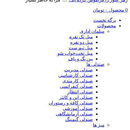
0
محصول
۰
تومان
برگه نخست
محصولات
مبلمان اداری
مبل تک نفره
مبل دو نفره
مبل نیم ست
مبل تخت‌خواب شو
بین بگ و پاف
صندلی ها
صندلی مدیریت
صندلی کارشناسی
صندلی کارمندی
صندلی کنفرانسی
صندلی انتظار
صندلی اپن و کانتر
صندلی کافه و رستوران
صندلی آموزشی
صندلی آزمایشگاهی
صندلی گیمینگ
میز ها