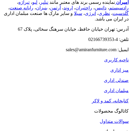
امیران
نماینده رسمی برند های معتبر مانند
نیلپر
،
لیو
،
تیراژه
،
رادسیستم
،
داتیس
،
راحتیران
،
اروند
،
آرتمن
،
بنیزان
،
رایانه صنعت
،
گلدسیت
،
نظری
،
انرژی
،
سیلا
و سایر مارک ها صنعت مبلمان اداری
در ایران می باشد.
آدرس: تهران خیابان حافظ، خیابان سرهنگ سخائی، پلاک 67
تلفن: 4-02166739353
ایمیل: sales@amiranfurniture.com
ناحیه کاربری
میز اداری
صندلی اداری
مبلمان اداری
کتابخانه، کمد و لاکر
کاتالوگ محصولات
سوالات متداول