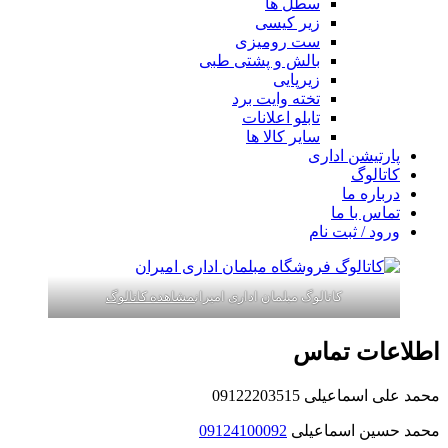
سطل ها
زیر کیسی
ست رومیزی
بالش و پشتی طبی
زیرپایی
تخته وایت برد
تابلو اعلانات
سایر کالا ها
پارتیشن اداری
کاتالوگ
درباره ما
تماس با ما
ورود / ثبت نام
کاتالوگ مبلمان اداری امیران
مشاهده کاتالوگ
اطلاعات تماس
محمد علی اسماعیلی 09122203515
محمد حسین اسماعیلی
09124100092