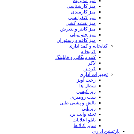
میز مدیریت
میز کارشناسی
میز کارمندی
میز کنفرانسی
میز نقشه کشی
میز کانتر و پذیرش
میز جلو مبلی
میز کافه و رستوران
کتابخانه و کمد اداری
کتابخانه
کمد بایگانی و فایلینگ
لاکر
کردنزا
تجهیزات اداری
رخت آویز
سطل ها
زیر کیسی
ست رومیزی
بالش و پشتی طبی
زیرپایی
تخته وایت برد
تابلو اعلانات
سایر کالا ها
پارتیشن اداری