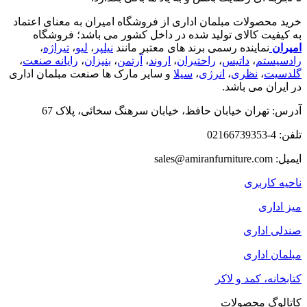
خرید محصولات مبلمان اداری از فروشگاه امیران به معنای اعتماد
به کیفیت کالای تولید شده در داخل کشور می باشد؛ فروشگاه
امیران
نماینده رسمی برند های معتبر مانند
نیلپر
،
لیو
،
تیراژه
،
رادسیستم
،
داتیس
،
راحتیران
،
اروند
،
آرتمن
،
بنیزان
،
رایانه صنعت
،
گلدسیت
،
نظری
،
انرژی
،
سیلا
و سایر مارک ها صنعت مبلمان اداری
در ایران می باشد.
آدرس: تهران خیابان حافظ، خیابان سرهنگ سخائی، پلاک 67
تلفن: 4-02166739353
ایمیل: sales@amiranfurniture.com
ناحیه کاربری
میز اداری
صندلی اداری
مبلمان اداری
کتابخانه، کمد و لاکر
کاتالوگ محصولات