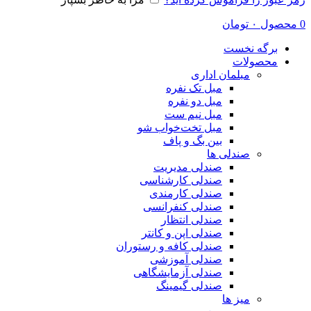
0
محصول
۰
تومان
برگه نخست
محصولات
مبلمان اداری
مبل تک نفره
مبل دو نفره
مبل نیم ست
مبل تخت‌خواب شو
بین بگ و پاف
صندلی ها
صندلی مدیریت
صندلی کارشناسی
صندلی کارمندی
صندلی کنفرانسی
صندلی انتظار
صندلی اپن و کانتر
صندلی کافه و رستوران
صندلی آموزشی
صندلی آزمایشگاهی
صندلی گیمینگ
میز ها