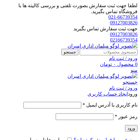
لطفا جهت ثبت سفارش بصورت تلفنی و بررسی کالیته ها با
فروشگاه تماس بگیرید.
021-66739354
09127003826
جهت ثبت سفارش تماس بگیرید
09127003826
02166739354
جستجو
ورود / ثبت نام
0
محصول
۰
تومان
منو
جستجو
ورود / ثبت نام
ورود
ایجاد حساب کاربری
الزامی
نام کاربری یا آدرس ایمیل
*
الزامی
رمز عبور
*
ورود
رمز عبور را فراموش کرده اید؟
مرا به خاطر بسپار