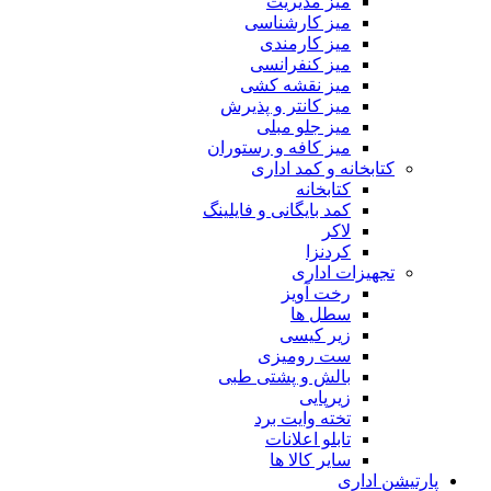
میز مدیریت
میز کارشناسی
میز کارمندی
میز کنفرانسی
میز نقشه کشی
میز کانتر و پذیرش
میز جلو مبلی
میز کافه و رستوران
کتابخانه و کمد اداری
کتابخانه
کمد بایگانی و فایلینگ
لاکر
کردنزا
تجهیزات اداری
رخت آویز
سطل ها
زیر کیسی
ست رومیزی
بالش و پشتی طبی
زیرپایی
تخته وایت برد
تابلو اعلانات
سایر کالا ها
پارتیشن اداری