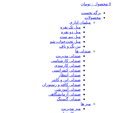
0
محصول
۰
تومان
برگه نخست
محصولات
مبلمان اداری
مبل تک نفره
مبل دو نفره
مبل نیم ست
مبل تخت‌خواب شو
بین بگ و پاف
صندلی ها
صندلی مدیریت
صندلی کارشناسی
صندلی کارمندی
صندلی کنفرانسی
صندلی انتظار
صندلی اپن و کانتر
صندلی کافه و رستوران
صندلی آموزشی
صندلی آزمایشگاهی
صندلی گیمینگ
میز ها
میز مدیریت