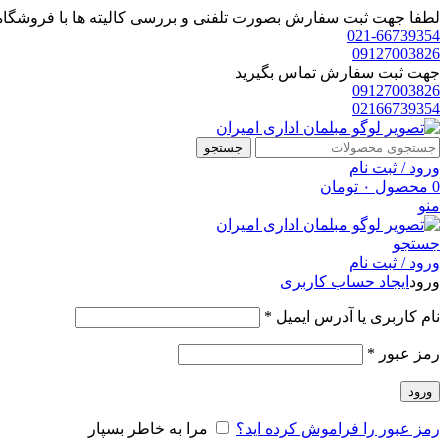
لطفا جهت ثبت سفارش بصورت تلفنی و بررسی کالیته ها با فروشگاه 
021-66739354
09127003826
جهت ثبت سفارش تماس بگیرید
09127003826
02166739354
جستجو
ورود / ثبت نام
0
محصول
۰
تومان
منو
جستجو
ورود / ثبت نام
ورود
ایجاد حساب کاربری
الزامی
نام کاربری یا آدرس ایمیل
*
الزامی
رمز عبور
*
ورود
رمز عبور را فراموش کرده اید؟
مرا به خاطر بسپار