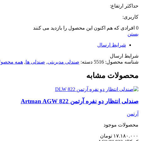
حداکثر ارتفاع:
کاربری:
0
افرادی که هم اکنون این محصول را بازدید می کنند
بستن
شرایط ارسال
شرایط ارسال
شناسه محصول:
5516
دسته:
صندلی مدیریتی
,
صندلی ها
,
همه محصول
محصولات مشابه
صندلی انتظار دو نفره آرتمن Artman AGW 822
آرتمن
محصولات موجود
۱۷.۱۸۰.۰۰۰
تومان