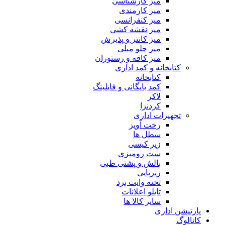
میز کارشناسی
میز کارمندی
میز کنفرانسی
میز نقشه کشی
میز کانتر و پذیرش
میز جلو مبلی
میز کافه و رستوران
کتابخانه و کمد اداری
کتابخانه
کمد بایگانی و فایلینگ
لاکر
کردنزا
تجهیزات اداری
رخت آویز
سطل ها
زیر کیسی
ست رومیزی
بالش و پشتی طبی
زیرپایی
تخته وایت برد
تابلو اعلانات
سایر کالا ها
پارتیشن اداری
کاتالوگ