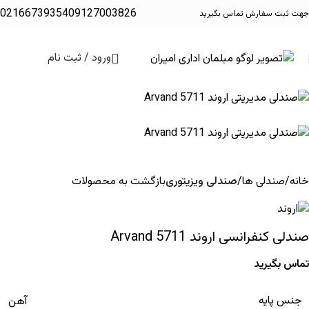
02166739354
09127003826
جهت ثبت سفارش تماس بگیرید
ورود / ثبت نام
خانه
صندلی ها
صندلی ویزیتوری
بازگشت به محصولات
صندلی کنفرانسی اروند Arvand 5711
تماس بگیرید
جنس پایه
آهن