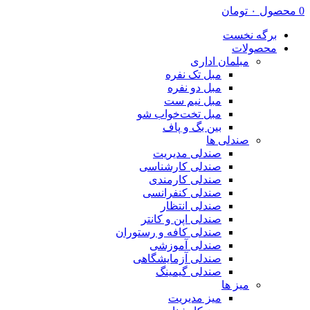
0
محصول
۰
تومان
برگه نخست
محصولات
مبلمان اداری
مبل تک نفره
مبل دو نفره
مبل نیم ست
مبل تخت‌خواب شو
بین بگ و پاف
صندلی ها
صندلی مدیریت
صندلی کارشناسی
صندلی کارمندی
صندلی کنفرانسی
صندلی انتظار
صندلی اپن و کانتر
صندلی کافه و رستوران
صندلی آموزشی
صندلی آزمایشگاهی
صندلی گیمینگ
میز ها
میز مدیریت