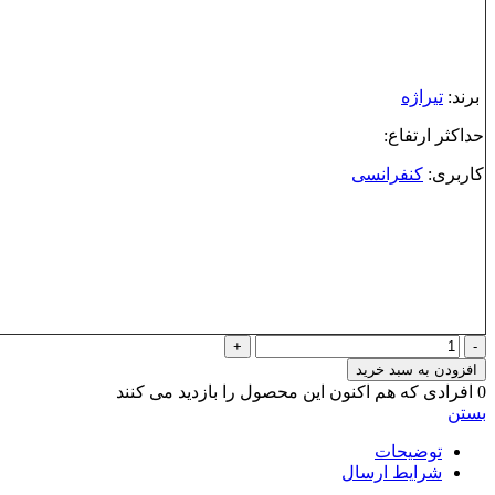
برند:
تیراژه
حداکثر ارتفاع:
کاربری:
کنفرانسی
صندلی
کنفرانسی
افزودن به سبد خرید
مدل
0
افرادی که هم اکنون این محصول را بازدید می کنند
Tirajeh
بستن
6100c
عدد
توضیحات
شرایط ارسال