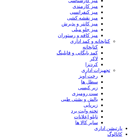
میز کارشناسی
میز کارمندی
میز کنفرانسی
میز نقشه کشی
میز کانتر و پذیرش
میز جلو مبلی
میز کافه و رستوران
کتابخانه و کمد اداری
کتابخانه
کمد بایگانی و فایلینگ
لاکر
کردنزا
تجهیزات اداری
رخت آویز
سطل ها
زیر کیسی
ست رومیزی
بالش و پشتی طبی
زیرپایی
تخته وایت برد
تابلو اعلانات
سایر کالا ها
پارتیشن اداری
کاتالوگ