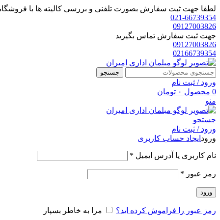
لطفا جهت ثبت سفارش بصورت تلفنی و بررسی کالیته ها با فروشگاه 
021-66739354
09127003826
جهت ثبت سفارش تماس بگیرید
09127003826
02166739354
جستجو
ورود / ثبت نام
0
محصول
۰
تومان
منو
جستجو
ورود / ثبت نام
ورود
ایجاد حساب کاربری
الزامی
نام کاربری یا آدرس ایمیل
*
الزامی
رمز عبور
*
ورود
رمز عبور را فراموش کرده اید؟
مرا به خاطر بسپار