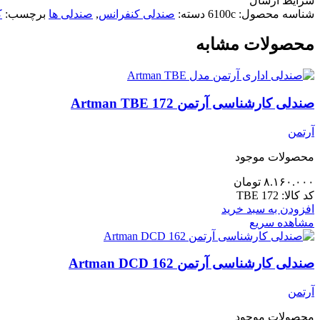
شرایط ارسال
شناسه محصول:
6100c
دسته:
صندلی کنفرانس
,
صندلی ها
برچسب:
ک
محصولات مشابه
صندلی کارشناسی آرتمن 172 Artman TBE
آرتمن
محصولات موجود
۸.۱۶۰.۰۰۰
تومان
کد کالا:
TBE 172
افزودن به سبد خرید
مشاهده سریع
صندلی کارشناسی آرتمن Artman DCD 162
آرتمن
محصولات موجود