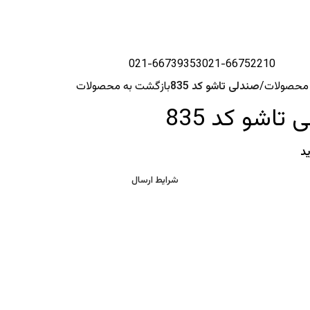
021-66739353
021-66752210
محصولات
صندلی تاشو کد 835
بازگشت به محصولات
تاشو کد 835
د
شرایط ارسال