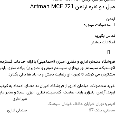
مبل دو نفره آرتمن Artman MCF 721
آرتمن
محصولات موجود
تماس بگیرید
اطلاعات بیشتر
فروشگاه مبلمان اداری و دفتری امیران (اسماعیلی) با ارائه خدمات گسترده
آکوستیک، سیستم نور پردازی، سیستم صوتی و تصویری) پیاده سازی پارت
مشتریان می کوشد تا تجربه ای رضایت بخش و به یاد ها باقی بگذارد.
خرید محصولات مبلمان اداری از فروشگاه امیران به معنای اعتماد به کیف
اروند
،
آرتمن
،
بنیزان
،
رایانه صنعت
،
گلدسیت
،
نظری
،
انرژی
،
سیلا
و سایر مار
میز اداری
آدرس: تهران خیابان حافظ، خیابان سرهنگ
سخائی، پلاک 67
صندلی اداری