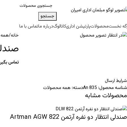
جستجو
گه نخست
محصولات
پارتیشن اداری
کاتالوگ
درباره ما
تماس با ما
خانه
همه 
صندلی 
تماس بگیری
شرایط ارسال
شناسه محصول:
An 835
دسته:
همه محصولات
محصولات مشابه
صندلی انتظار دو نفره آرتمن Artman AGW 822