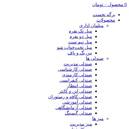
0
محصول
۰
تومان
برگه نخست
محصولات
مبلمان اداری
مبل تک نفره
مبل دو نفره
مبل نیم ست
مبل تخت‌خواب شو
بین بگ و پاف
صندلی ها
صندلی مدیریت
صندلی کارشناسی
صندلی کارمندی
صندلی کنفرانسی
صندلی انتظار
صندلی اپن و کانتر
صندلی کافه و رستوران
صندلی آموزشی
صندلی آزمایشگاهی
صندلی گیمینگ
میز ها
میز مدیریت