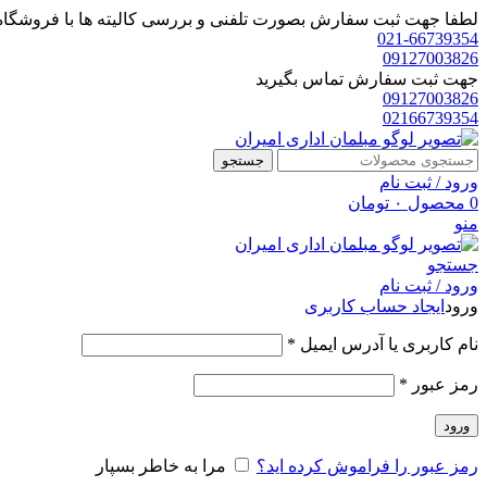
لطفا جهت ثبت سفارش بصورت تلفنی و بررسی کالیته ها با فروشگاه 
021-66739354
09127003826
جهت ثبت سفارش تماس بگیرید
09127003826
02166739354
جستجو
ورود / ثبت نام
0
محصول
۰
تومان
منو
جستجو
ورود / ثبت نام
ورود
ایجاد حساب کاربری
الزامی
نام کاربری یا آدرس ایمیل
*
الزامی
رمز عبور
*
ورود
رمز عبور را فراموش کرده اید؟
مرا به خاطر بسپار