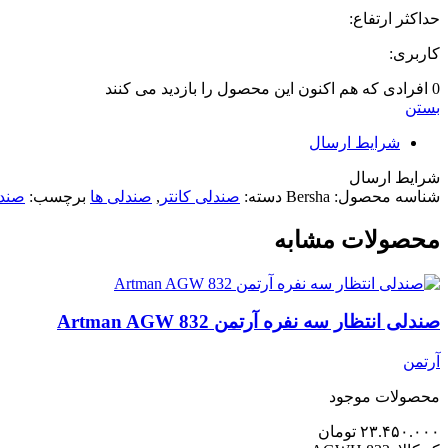
حداکثر ارتفاع:
کاربری:
0
افرادی که هم اکنون این محصول را بازدید می کنند
بستن
شرایط ارسال
شرایط ارسال
شناسه محصول:
Bersha
دسته:
صندلی کانتر
,
صندلی ها
برچسب:
صندل
محصولات مشابه
صندلی انتظار سه نفره آرتمن Artman AGW 832
آرتمن
محصولات موجود
۲۳.۴۵۰.۰۰۰
تومان