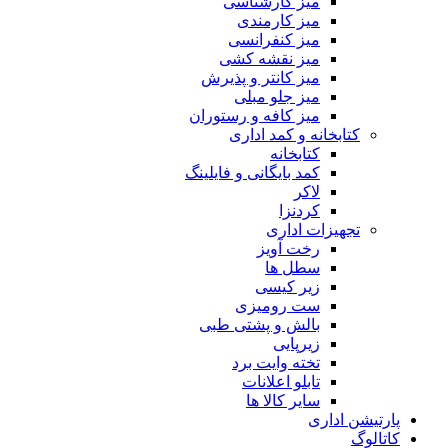
میز کارشناسی
میز کارمندی
میز کنفرانسی
میز نقشه کشی
میز کانتر و پذیرش
میز جلو مبلی
میز کافه و رستوران
کتابخانه و کمد اداری
کتابخانه
کمد بایگانی و فایلینگ
لاکر
کردنزا
تجهیزات اداری
رخت آویز
سطل ها
زیر کیسی
ست رومیزی
بالش و پشتی طبی
زیرپایی
تخته وایت برد
تابلو اعلانات
سایر کالا ها
پارتیشن اداری
کاتالوگ