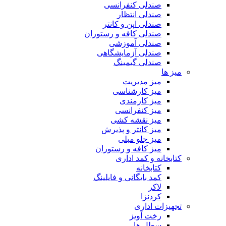
صندلی کنفرانسی
صندلی انتظار
صندلی اپن و کانتر
صندلی کافه و رستوران
صندلی آموزشی
صندلی آزمایشگاهی
صندلی گیمینگ
میز ها
میز مدیریت
میز کارشناسی
میز کارمندی
میز کنفرانسی
میز نقشه کشی
میز کانتر و پذیرش
میز جلو مبلی
میز کافه و رستوران
کتابخانه و کمد اداری
کتابخانه
کمد بایگانی و فایلینگ
لاکر
کردنزا
تجهیزات اداری
رخت آویز
سطل ها