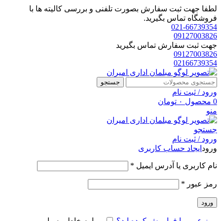
لطفا جهت ثبت سفارش بصورت تلفنی و بررسی کالیته ها با
فروشگاه تماس بگیرید.
021-66739354
09127003826
جهت ثبت سفارش تماس بگیرید
09127003826
02166739354
جستجو
ورود / ثبت نام
0
محصول
۰
تومان
منو
جستجو
ورود / ثبت نام
ورود
ایجاد حساب کاربری
الزامی
نام کاربری یا آدرس ایمیل
*
الزامی
رمز عبور
*
ورود
رمز عبور را فراموش کرده اید؟
مرا به خاطر بسپار