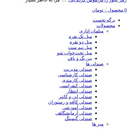
0
محصول
۰
تومان
برگه نخست
محصولات
مبلمان اداری
مبل تک نفره
مبل دو نفره
مبل نیم ست
مبل تخت‌خواب شو
بین بگ و پاف
صندلی ها
صندلی مدیریت
صندلی کارشناسی
صندلی کارمندی
صندلی کنفرانسی
صندلی انتظار
صندلی اپن و کانتر
صندلی کافه و رستوران
صندلی آموزشی
صندلی آزمایشگاهی
صندلی گیمینگ
میز ها