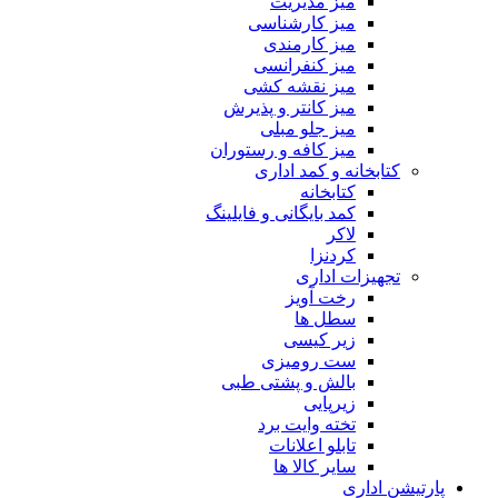
میز مدیریت
میز کارشناسی
میز کارمندی
میز کنفرانسی
میز نقشه کشی
میز کانتر و پذیرش
میز جلو مبلی
میز کافه و رستوران
کتابخانه و کمد اداری
کتابخانه
کمد بایگانی و فایلینگ
لاکر
کردنزا
تجهیزات اداری
رخت آویز
سطل ها
زیر کیسی
ست رومیزی
بالش و پشتی طبی
زیرپایی
تخته وایت برد
تابلو اعلانات
سایر کالا ها
پارتیشن اداری