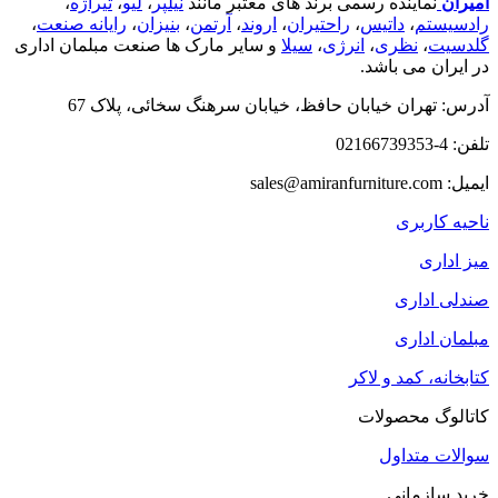
امیران
نماینده رسمی برند های معتبر مانند
نیلپر
،
لیو
،
تیراژه
،
رادسیستم
،
داتیس
،
راحتیران
،
اروند
،
آرتمن
،
بنیزان
،
رایانه صنعت
،
گلدسیت
،
نظری
،
انرژی
،
سیلا
و سایر مارک ها صنعت مبلمان اداری
در ایران می باشد.
آدرس: تهران خیابان حافظ، خیابان سرهنگ سخائی، پلاک 67
تلفن: 4-02166739353
ایمیل: sales@amiranfurniture.com
ناحیه کاربری
میز اداری
صندلی اداری
مبلمان اداری
کتابخانه، کمد و لاکر
کاتالوگ محصولات
سوالات متداول
خرید سازمانی