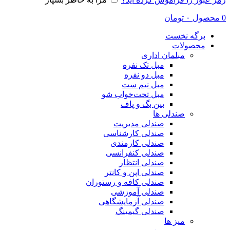
0
محصول
۰
تومان
برگه نخست
محصولات
مبلمان اداری
مبل تک نفره
مبل دو نفره
مبل نیم ست
مبل تخت‌خواب شو
بین بگ و پاف
صندلی ها
صندلی مدیریت
صندلی کارشناسی
صندلی کارمندی
صندلی کنفرانسی
صندلی انتظار
صندلی اپن و کانتر
صندلی کافه و رستوران
صندلی آموزشی
صندلی آزمایشگاهی
صندلی گیمینگ
میز ها