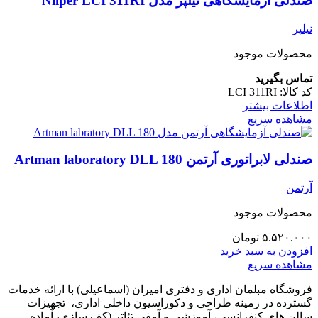
صندلی آزمایشگاهی نیلپر مدل Nilper LCI 311RI
نیلپر
محصولات موجود
تماس بگیرید
کد کالا:
LCI 311RI
اطلاعات بیشتر
مشاهده سریع
صندلی لابراتوری آرتمن Artman laboratory DLL 180
آرتمن
محصولات موجود
۵.۵۲۰.۰۰۰
تومان
افزودن به سبد خرید
مشاهده سریع
فروشگاه مبلمان اداری و دفتری امیران (اسماعیلی) با ارائه خدمات
گسترده در زمینه طراحی و دکوراسیون داخلی اداری‌، تجهیزات
سالن های کنفرانسی، آموزشی و آمفی تئاتر (کف سازی، آماده