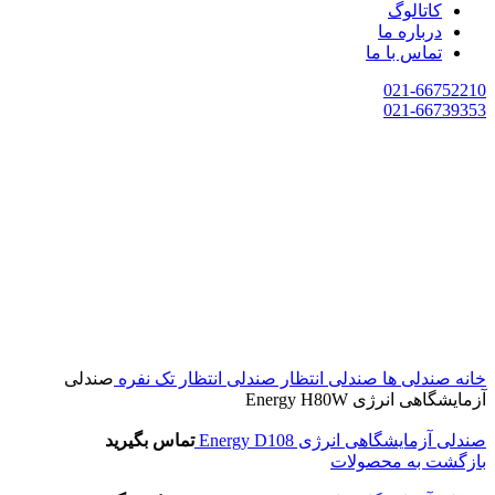
کاتالوگ
درباره ما
تماس با ما
021-66752210
021-66739353
خانه
صندلی ها
صندلی انتظار
صندلی انتظار تک نفره
صندلی
آزمایشگاهی انرژی Energy H80W
صندلی آزمایشگاهی انرژی Energy D108
تماس بگیرید
بازگشت به محصولات