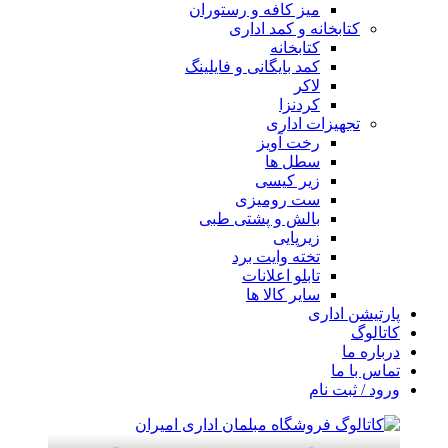
میز کافه و رستوران
کتابخانه و کمد اداری
کتابخانه
کمد بایگانی و فایلینگ
لاکر
کردنزا
تجهیزات اداری
رخت آویز
سطل ها
زیر کیسی
ست رومیزی
بالش و پشتی طبی
زیرپایی
تخته وایت برد
تابلو اعلانات
سایر کالا ها
پارتیشن اداری
کاتالوگ
درباره ما
تماس با ما
ورود / ثبت نام