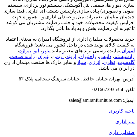
سازی دیوار ها، سقف، پنل آکوستیک، سیستم نور پردازی، سیستم
صوتی و تصویری) پیاده سازی پارتیشن شیشه ای اداری، فضا سازی
چیدمان مبلمان، تعمیرات مبل و صندلی اداری و... هموراه جهت
افزایش کیفیت محصولات خود و جلب رضایت مشتریان می کوشد
تا تجربه ای رضایت بخش و به یاد ها باقی بگذارد.
خرید محصولات مبلمان اداری از فروشگاه امیران به معنای اعتماد
به کیفیت کالای تولید شده در داخل کشور می باشد؛ فروشگاه
امیران
نماینده رسمی برند های معتبر مانند
نیلپر
،
لیو
،
تیراژه
،
رادسیستم
،
داتیس
،
راحتیران
،
اروند
،
آرتمن
،
بنیزان
،
رایانه صنعت
،
گلدسیت
،
نظری
،
انرژی
،
سیلا
و سایر مارک ها صنعت مبلمان اداری
در ایران می باشد.
آدرس: تهران خیابان حافظ، خیابان سرهنگ سخائی، پلاک 67
تلفن: 4-02166739353
ایمیل: sales@amiranfurniture.com
ناحیه کاربری
میز اداری
صندلی اداری