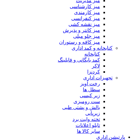
میز مدیریت
میز کارشناسی
میز کارمندی
میز کنفرانسی
میز نقشه کشی
میز کانتر و پذیرش
میز جلو مبلی
میز کافه و رستوران
کتابخانه و کمد اداری
کتابخانه
کمد بایگانی و فایلینگ
لاکر
کردنزا
تجهیزات اداری
رخت آویز
سطل ها
زیر کیسی
ست رومیزی
بالش و پشتی طبی
زیرپایی
تخته وایت برد
تابلو اعلانات
سایر کالا ها
پارتیشن اداری