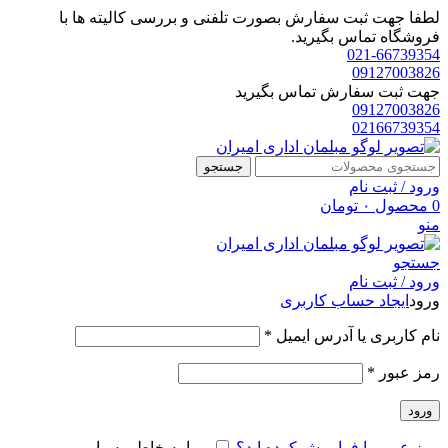
لطفا جهت ثبت سفارش بصورت تلفنی و بررسی کالیته ها با
فروشگاه تماس بگیرید.
021-66739354
09127003826
جهت ثبت سفارش تماس بگیرید
09127003826
02166739354
جستجو
ورود / ثبت نام
0
محصول
۰
تومان
منو
جستجو
ورود / ثبت نام
ورود
ایجاد حساب کاربری
الزامی
نام کاربری یا آدرس ایمیل
*
الزامی
رمز عبور
*
ورود
رمز عبور را فراموش کرده اید؟
مرا به خاطر بسپار