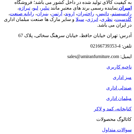
به کیفیت کالای تولید شده در داخل کشور می باشد؛ فروشگاه
امیران
نماینده رسمی برند های معتبر مانند
نیلپر
،
لیو
،
تیراژه
،
رادسیستم
،
داتیس
،
راحتیران
،
اروند
،
آرتمن
،
بنیزان
،
رایانه صنعت
،
گلدسیت
،
نظری
،
انرژی
،
سیلا
و سایر مارک ها صنعت مبلمان اداری
در ایران می باشد.
آدرس: تهران خیابان حافظ، خیابان سرهنگ سخائی، پلاک 67
تلفن: 4-02166739353
ایمیل: sales@amiranfurniture.com
ناحیه کاربری
میز اداری
صندلی اداری
مبلمان اداری
کتابخانه، کمد و لاکر
کاتالوگ محصولات
سوالات متداول