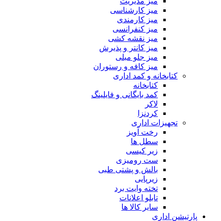
میز مدیریت
میز کارشناسی
میز کارمندی
میز کنفرانسی
میز نقشه کشی
میز کانتر و پذیرش
میز جلو مبلی
میز کافه و رستوران
کتابخانه و کمد اداری
کتابخانه
کمد بایگانی و فایلینگ
لاکر
کردنزا
تجهیزات اداری
رخت آویز
سطل ها
زیر کیسی
ست رومیزی
بالش و پشتی طبی
زیرپایی
تخته وایت برد
تابلو اعلانات
سایر کالا ها
پارتیشن اداری