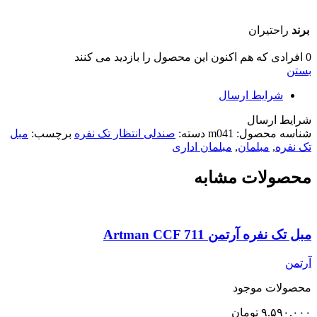
برند
راحتیران
0
افرادی که هم اکنون این محصول را بازدید می کنند
بستن
شرایط ارسال
شرایط ارسال
شناسه محصول:
m041
دسته:
صندلی انتظار تک نفره
برچسب:
مبل
تک نفره
,
مبلمان
,
مبلمان اداری
محصولات مشابه
مبل تک نفره آرتمن Artman CCF 711
آرتمن
محصولات موجود
۹.۵۹۰.۰۰۰
تومان