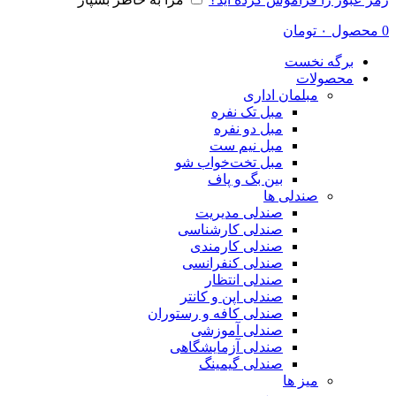
0
محصول
۰
تومان
برگه نخست
محصولات
مبلمان اداری
مبل تک نفره
مبل دو نفره
مبل نیم ست
مبل تخت‌خواب شو
بین بگ و پاف
صندلی ها
صندلی مدیریت
صندلی کارشناسی
صندلی کارمندی
صندلی کنفرانسی
صندلی انتظار
صندلی اپن و کانتر
صندلی کافه و رستوران
صندلی آموزشی
صندلی آزمایشگاهی
صندلی گیمینگ
میز ها