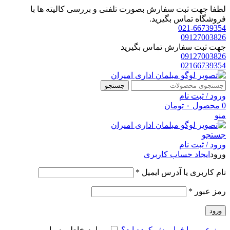
لطفا جهت ثبت سفارش بصورت تلفنی و بررسی کالیته ها با
فروشگاه تماس بگیرید.
021-66739354
09127003826
جهت ثبت سفارش تماس بگیرید
09127003826
02166739354
جستجو
ورود / ثبت نام
0
محصول
۰
تومان
منو
جستجو
ورود / ثبت نام
ورود
ایجاد حساب کاربری
الزامی
نام کاربری یا آدرس ایمیل
*
الزامی
رمز عبور
*
ورود
رمز عبور را فراموش کرده اید؟
مرا به خاطر بسپار