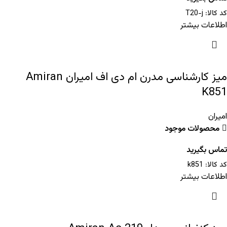
کد کالا:
T20-j
اطلاعات بیشتر
میز کارشناسی مدرن ام دی اف امیران Amiran
K851
امیران
محصولات موجود
تماس بگیرید
کد کالا:
k851
اطلاعات بیشتر