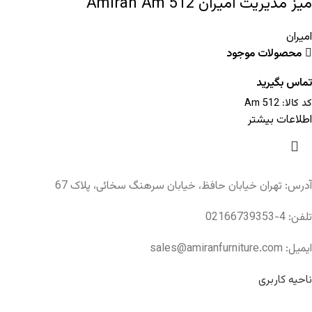
میز مدیریت امیران Amiran Am 512
امیران
محصولات موجود
تماس بگیرید
کد کالا:
Am 512
اطلاعات بیشتر
آدرس: تهران خیابان حافظ، خیابان سرهنگ سخائی، پلاک 67
تلفن: 4-02166739353
ایمیل: sales@amiranfurniture.com
ناحیه کاربری