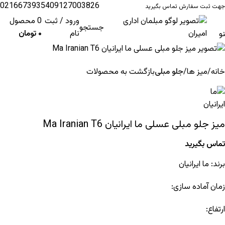
02166739354
09127003826
جهت ثبت سفارش تماس بگیرید
ورود / ثبت
0
محصول
جستجو
نام
۰
تومان
و
خانه
میز ها
جلو مبلی
بازگشت به محصولات
میز جلو مبلی عسلی ما ایرانیان Ma Iranian T6
تماس بگیرید
برند:
ما ایرانیان
زمان آماده سازی:
ارتفاع: