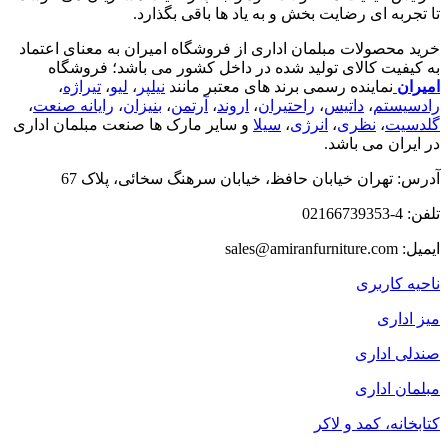
تا تجربه ای رضایت بخش و به یاد ها باقی بگذارد.
خرید محصولات مبلمان اداری از فروشگاه امیران به معنای اعتماد
به کیفیت کالای تولید شده در داخل کشور می باشد؛ فروشگاه
امیران
نماینده رسمی برند های معتبر مانند
نیلپر
،
لیو
،
تیراژه
،
رادسیستم
،
داتیس
،
راحتیران
،
اروند
،
آرتمن
،
بنیزان
،
رایانه صنعت
،
گلدسیت
،
نظری
،
انرژی
،
سیلا
و سایر مارک ها صنعت مبلمان اداری
در ایران می باشد.
آدرس: تهران خیابان حافظ، خیابان سرهنگ سخائی، پلاک 67
تلفن: 4-02166739353
ایمیل: sales@amiranfurniture.com
ناحیه کاربری
میز اداری
صندلی اداری
مبلمان اداری
کتابخانه، کمد و لاکر