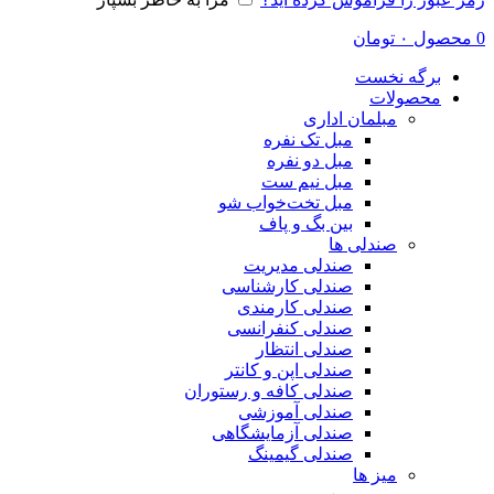
0
محصول
۰
تومان
برگه نخست
محصولات
مبلمان اداری
مبل تک نفره
مبل دو نفره
مبل نیم ست
مبل تخت‌خواب شو
بین بگ و پاف
صندلی ها
صندلی مدیریت
صندلی کارشناسی
صندلی کارمندی
صندلی کنفرانسی
صندلی انتظار
صندلی اپن و کانتر
صندلی کافه و رستوران
صندلی آموزشی
صندلی آزمایشگاهی
صندلی گیمینگ
میز ها