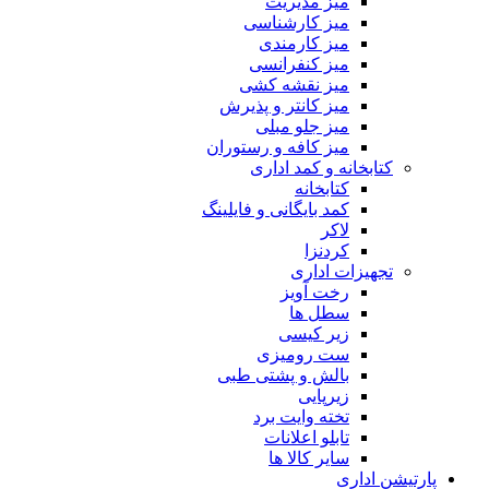
میز مدیریت
میز کارشناسی
میز کارمندی
میز کنفرانسی
میز نقشه کشی
میز کانتر و پذیرش
میز جلو مبلی
میز کافه و رستوران
کتابخانه و کمد اداری
کتابخانه
کمد بایگانی و فایلینگ
لاکر
کردنزا
تجهیزات اداری
رخت آویز
سطل ها
زیر کیسی
ست رومیزی
بالش و پشتی طبی
زیرپایی
تخته وایت برد
تابلو اعلانات
سایر کالا ها
پارتیشن اداری