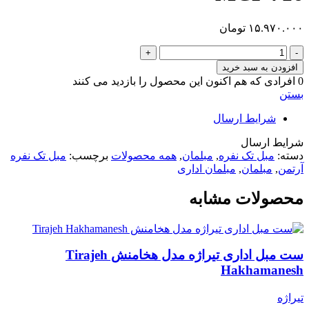
۱۵.۹۷۰.۰۰۰
تومان
مبل
تک
افزودن به سبد خرید
نفره
0
افرادی که هم اکنون این محصول را بازدید می کنند
آرتمن
بستن
Artman
MCF
شرایط ارسال
716
عدد
شرایط ارسال
دسته:
مبل تک نفره
,
مبلمان
,
همه محصولات
برچسب:
مبل تک نفره
آرتمن
,
مبلمان
,
مبلمان اداری
محصولات مشابه
ست مبل اداری تیراژه مدل هخامنش Tirajeh
Hakhamanesh
تیراژه