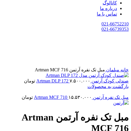
کاتالوگ
درباره ما
تماس با ما
021-66752210
021-66739353
خانه
مبلمان
مبل تک نفره آرتمن Artman MCF 716
صندلی کودک آرتمن Artman DLP 172
۷.۵۰۰.۰۰۰
تومان
بازگشت به محصولات
مبل تک نفره آرتمن Artman MCF 710
۱۵.۵۳۰.۰۰۰
تومان
مبل تک نفره آرتمن Artman
MCF 716