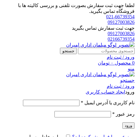
لطفا جهت ثبت سفارش بصورت تلفنی و بررسی کالیته ها با
فروشگاه تماس بگیرید.
021-66739354
09127003826
جهت ثبت سفارش تماس بگیرید
09127003826
02166739354
جستجو
ورود / ثبت نام
0
محصول
۰
تومان
منو
جستجو
ورود / ثبت نام
ورود
ایجاد حساب کاربری
الزامی
نام کاربری یا آدرس ایمیل
*
الزامی
رمز عبور
*
ورود
رمز عبور را فراموش کرده اید؟
مرا به خاطر بسپار