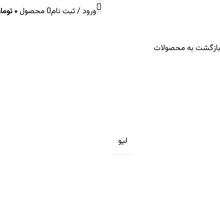
ورود / ثبت نام
0
محصول
۰
توما
ازگشت به محصولات
لیو