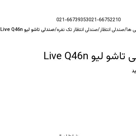
021-66739353
021-66752210
 ها
صندلی انتظار
صندلی انتظار تک نفره
صندلی تاشو لیو Live Q46n
ب
شو لیو Live Q46n
د