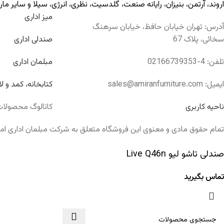
اروند
،
آرتمن
،
بنیزان
،
رایانه صنعت
،
گلدسیت
،
نظری
،
انرژی
،
سیلا
و سایر مار
میز اداری
آدرس: تهران خیابان حافظ، خیابان سرهنگ
سخائی، پلاک 67
صندلی اداری
تلفن: 4-02166739353
مبلمان اداری
ایمیل: sales@amiranfurniture.com
کتابخانه، کمد و لا
ناحیه کاربری
کاتالوگ محصولا
تمام حقوق مادی و معنوی این فروشگاه متعلق به شرکت مبلمان اداری امی
صندلی تاشو لیو Live Q46n
تماس بگیرید