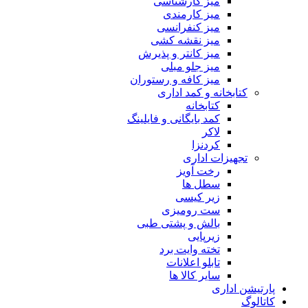
میز کارشناسی
میز کارمندی
میز کنفرانسی
میز نقشه کشی
میز کانتر و پذیرش
میز جلو مبلی
میز کافه و رستوران
کتابخانه و کمد اداری
کتابخانه
کمد بایگانی و فایلینگ
لاکر
کردنزا
تجهیزات اداری
رخت آویز
سطل ها
زیر کیسی
ست رومیزی
بالش و پشتی طبی
زیرپایی
تخته وایت برد
تابلو اعلانات
سایر کالا ها
پارتیشن اداری
کاتالوگ