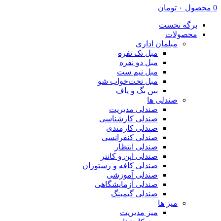
0
محصول
۰
تومان
برگه نخست
محصولات
مبلمان اداری
مبل تک نفره
مبل دو نفره
مبل نیم ست
مبل تخت‌خواب شو
بین بگ و پاف
صندلی ها
صندلی مدیریت
صندلی کارشناسی
صندلی کارمندی
صندلی کنفرانسی
صندلی انتظار
صندلی اپن و کانتر
صندلی کافه و رستوران
صندلی آموزشی
صندلی آزمایشگاهی
صندلی گیمینگ
میز ها
میز مدیریت