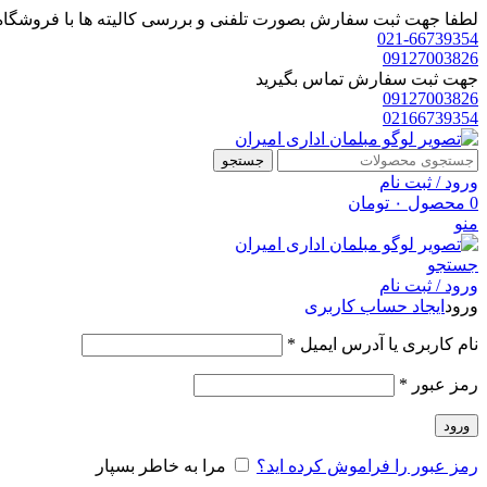
لطفا جهت ثبت سفارش بصورت تلفنی و بررسی کالیته ها با فروشگاه 
021-66739354
09127003826
جهت ثبت سفارش تماس بگیرید
09127003826
02166739354
جستجو
ورود / ثبت نام
0
محصول
۰
تومان
منو
جستجو
ورود / ثبت نام
ورود
ایجاد حساب کاربری
الزامی
نام کاربری یا آدرس ایمیل
*
الزامی
رمز عبور
*
ورود
رمز عبور را فراموش کرده اید؟
مرا به خاطر بسپار