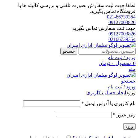
لطفا جهت ثبت سفارش بصورت تلفنی و بررسی کالیته ها با
فروشگاه تماس بگیرید.
021-66739354
09127003826
جهت ثبت سفارش تماس بگیرید
09127003826
02166739354
جستجو
ورود / ثبت نام
0
محصول
۰
تومان
منو
جستجو
ورود / ثبت نام
ورود
ایجاد حساب کاربری
الزامی
نام کاربری یا آدرس ایمیل
*
الزامی
رمز عبور
*
ورود
رمز عبور را فراموش کرده اید؟
مرا به خاطر بسپار