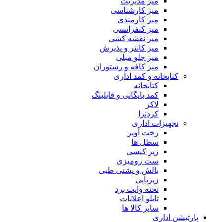
میز مدیریت
میز کارشناسی
میز کارمندی
میز کنفرانسی
میز نقشه کشی
میز کانتر و پذیرش
میز جلو مبلی
میز کافه و رستوران
کتابخانه و کمد اداری
کتابخانه
کمد بایگانی و فایلینگ
لاکر
کردنزا
تجهیزات اداری
رخت آویز
سطل ها
زیر کیسی
ست رومیزی
بالش و پشتی طبی
زیرپایی
تخته وایت برد
تابلو اعلانات
سایر کالا ها
پارتیشن اداری