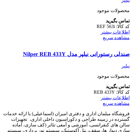
نیلپر
محصولات موجود
تماس بگیرید
کد کالا:
REF 563i
اطلاعات بیشتر
مشاهده سریع
صندلی رستورانی نیلپر مدل Nilper REB 433Y
نیلپر
محصولات موجود
تماس بگیرید
کد کالا:
REB 433Y
اطلاعات بیشتر
مشاهده سریع
فروشگاه مبلمان اداری و دفتری امیران (اسماعیلی) با ارائه خدمات
گسترده در زمینه طراحی و دکوراسیون داخلی اداری‌، تجهیزات
سالن های کنفرانسی، آموزشی و آمفی تئاتر (کف سازی، آماده
سازی دیوار ها، سقف، پنل آکوستیک، سیستم نور پردازی، سیستم