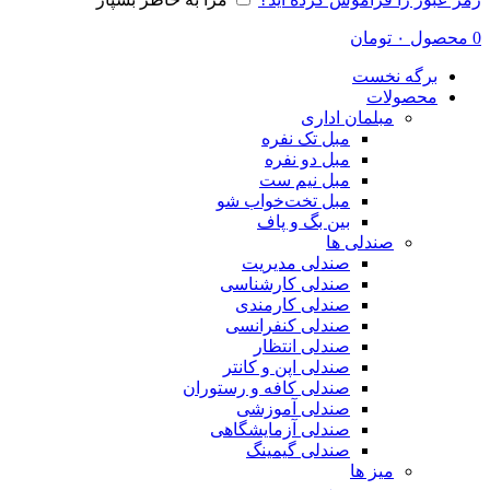
0
محصول
۰
تومان
برگه نخست
محصولات
مبلمان اداری
مبل تک نفره
مبل دو نفره
مبل نیم ست
مبل تخت‌خواب شو
بین بگ و پاف
صندلی ها
صندلی مدیریت
صندلی کارشناسی
صندلی کارمندی
صندلی کنفرانسی
صندلی انتظار
صندلی اپن و کانتر
صندلی کافه و رستوران
صندلی آموزشی
صندلی آزمایشگاهی
صندلی گیمینگ
میز ها