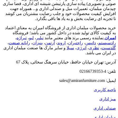
صوتی و تصویری) پیاده سازی پارتیشن شیشه ای اداری، فضا سازی
چیدمان مبلمان، تعمیرات مبل و صندلی اداری و... هموراه جهت
افزایش کیفیت محصولات خود و جلب رضایت مشتریان می کوشد
تا تجربه ای رضایت بخش و به یاد ها باقی بگذارد.
خرید محصولات مبلمان اداری از فروشگاه امیران به معنای اعتماد
به کیفیت کالای تولید شده در داخل کشور می باشد؛ فروشگاه
امیران
نماینده رسمی برند های معتبر مانند
نیلپر
،
لیو
،
تیراژه
،
رادسیستم
،
داتیس
،
راحتیران
،
اروند
،
آرتمن
،
بنیزان
،
رایانه صنعت
،
گلدسیت
،
نظری
،
انرژی
،
سیلا
و سایر مارک ها صنعت مبلمان اداری
در ایران می باشد.
آدرس: تهران خیابان حافظ، خیابان سرهنگ سخائی، پلاک 67
تلفن: 4-02166739353
ایمیل: sales@amiranfurniture.com
ناحیه کاربری
میز اداری
صندلی اداری
مبلمان اداری