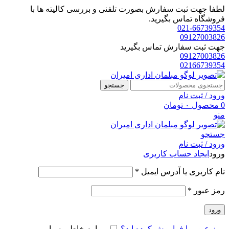
لطفا جهت ثبت سفارش بصورت تلفنی و بررسی کالیته ها با
فروشگاه تماس بگیرید.
021-66739354
09127003826
جهت ثبت سفارش تماس بگیرید
09127003826
02166739354
جستجو
ورود / ثبت نام
0
محصول
۰
تومان
منو
جستجو
ورود / ثبت نام
ورود
ایجاد حساب کاربری
الزامی
نام کاربری یا آدرس ایمیل
*
الزامی
رمز عبور
*
ورود
رمز عبور را فراموش کرده اید؟
مرا به خاطر بسپار