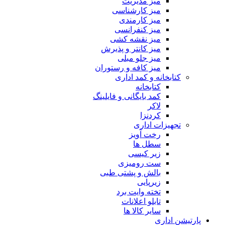
میز مدیریت
میز کارشناسی
میز کارمندی
میز کنفرانسی
میز نقشه کشی
میز کانتر و پذیرش
میز جلو مبلی
میز کافه و رستوران
کتابخانه و کمد اداری
کتابخانه
کمد بایگانی و فایلینگ
لاکر
کردنزا
تجهیزات اداری
رخت آویز
سطل ها
زیر کیسی
ست رومیزی
بالش و پشتی طبی
زیرپایی
تخته وایت برد
تابلو اعلانات
سایر کالا ها
پارتیشن اداری