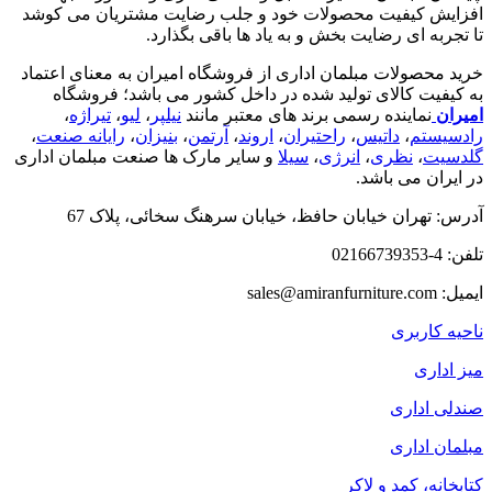
افزایش کیفیت محصولات خود و جلب رضایت مشتریان می کوشد
تا تجربه ای رضایت بخش و به یاد ها باقی بگذارد.
خرید محصولات مبلمان اداری از فروشگاه امیران به معنای اعتماد
به کیفیت کالای تولید شده در داخل کشور می باشد؛ فروشگاه
امیران
نماینده رسمی برند های معتبر مانند
نیلپر
،
لیو
،
تیراژه
،
رادسیستم
،
داتیس
،
راحتیران
،
اروند
،
آرتمن
،
بنیزان
،
رایانه صنعت
،
گلدسیت
،
نظری
،
انرژی
،
سیلا
و سایر مارک ها صنعت مبلمان اداری
در ایران می باشد.
آدرس: تهران خیابان حافظ، خیابان سرهنگ سخائی، پلاک 67
تلفن: 4-02166739353
ایمیل: sales@amiranfurniture.com
ناحیه کاربری
میز اداری
صندلی اداری
مبلمان اداری
کتابخانه، کمد و لاکر