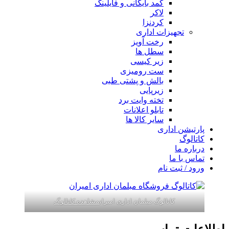
کمد بایگانی و فایلینگ
لاکر
کردنزا
تجهیزات اداری
رخت آویز
سطل ها
زیر کیسی
ست رومیزی
بالش و پشتی طبی
زیرپایی
تخته وایت برد
تابلو اعلانات
سایر کالا ها
پارتیشن اداری
کاتالوگ
درباره ما
تماس با ما
ورود / ثبت نام
کاتالوگ مبلمان اداری امیران
مشاهده کاتالوگ