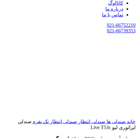
کاتالوگ
درباره ما
تماس با ما
021-66752210
021-66739353
خانه
صندلی ها
صندلی انتظار
صندلی انتظار تک نفره
صندلی
اپراتوری لیو Live T53c