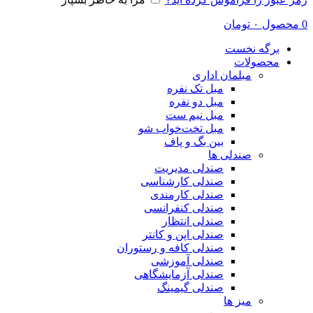
0
محصول
۰
تومان
برگه نخست
محصولات
مبلمان اداری
مبل تک نفره
مبل دو نفره
مبل نیم ست
مبل تخت‌خواب شو
بین بگ و پاف
صندلی ها
صندلی مدیریت
صندلی کارشناسی
صندلی کارمندی
صندلی کنفرانسی
صندلی انتظار
صندلی اپن و کانتر
صندلی کافه و رستوران
صندلی آموزشی
صندلی آزمایشگاهی
صندلی گیمینگ
میز ها