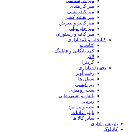
میز کارشناسی
میز کارمندی
میز کنفرانسی
میز نقشه کشی
میز کانتر و پذیرش
میز جلو مبلی
میز کافه و رستوران
کتابخانه و کمد اداری
کتابخانه
کمد بایگانی و فایلینگ
لاکر
کردنزا
تجهیزات اداری
رخت آویز
سطل ها
زیر کیسی
ست رومیزی
بالش و پشتی طبی
زیرپایی
تخته وایت برد
تابلو اعلانات
سایر کالا ها
پارتیشن اداری
کاتالوگ