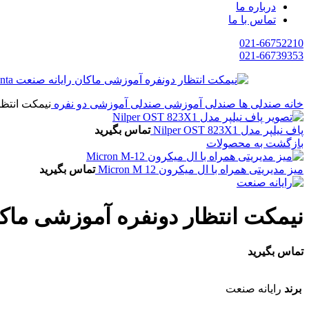
درباره ما
تماس با ما
021-66752210
021-66739353
خانه
صندلی ها
صندلی آموزشی
صندلی آموزشی دو نفره
نیمکت انتظار دونف
پاف نیلپر مدل Nilper OST 823X1
تماس بگیرید
بازگشت به محصولات
میز مدیریتی همراه با ال میکرون Micron M 12
تماس بگیرید
نیمکت انتظار دونفره آموزشی ماکان رایانه صنعت 5p2nta
تماس بگیرید
برند
رایانه صنعت