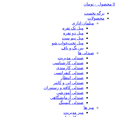
0
محصول
۰
تومان
برگه نخست
محصولات
مبلمان اداری
مبل تک نفره
مبل دو نفره
مبل نیم ست
مبل تخت‌خواب شو
بین بگ و پاف
صندلی ها
صندلی مدیریت
صندلی کارشناسی
صندلی کارمندی
صندلی کنفرانسی
صندلی انتظار
صندلی اپن و کانتر
صندلی کافه و رستوران
صندلی آموزشی
صندلی آزمایشگاهی
صندلی گیمینگ
میز ها
میز مدیریت