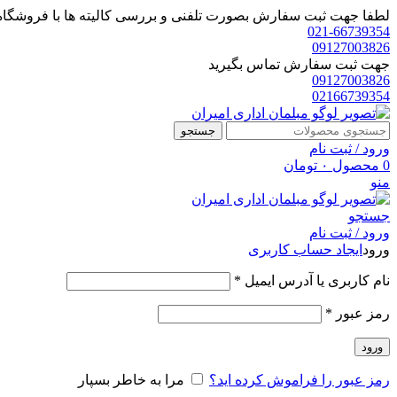
لطفا جهت ثبت سفارش بصورت تلفنی و بررسی کالیته ها با فروشگاه 
021-66739354
09127003826
جهت ثبت سفارش تماس بگیرید
09127003826
02166739354
جستجو
ورود / ثبت نام
0
محصول
۰
تومان
منو
جستجو
ورود / ثبت نام
ورود
ایجاد حساب کاربری
الزامی
نام کاربری یا آدرس ایمیل
*
الزامی
رمز عبور
*
ورود
رمز عبور را فراموش کرده اید؟
مرا به خاطر بسپار