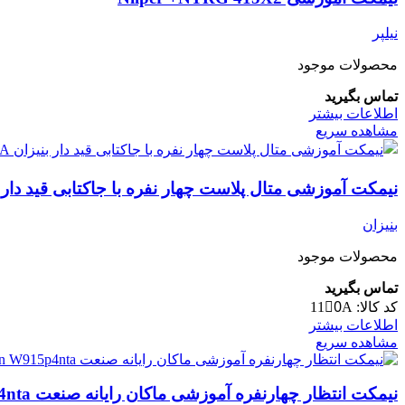
نیلپر
محصولات موجود
تماس بگیرید
اطلاعات بیشتر
مشاهده سریع
نیمکت آموزشی متال پلاست چهار نفره با جاکتابی قید دار بنیزان 110َA
بنیزان
محصولات موجود
تماس بگیرید
کد کالا:
110َA
اطلاعات بیشتر
مشاهده سریع
نیمکت انتظار چهارنفره آموزشی ماکان رایانه صنعت Rayaneh Sanat Makan W915p4nta