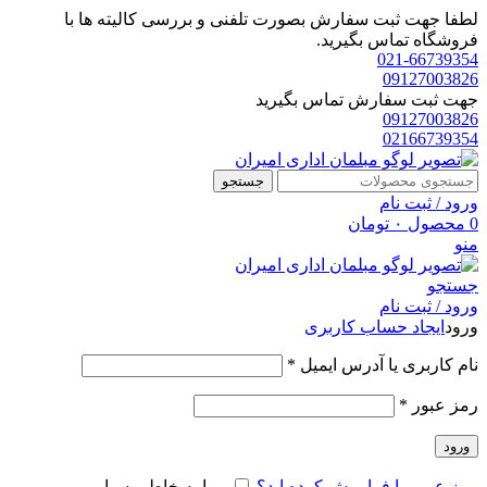
لطفا جهت ثبت سفارش بصورت تلفنی و بررسی کالیته ها با
فروشگاه تماس بگیرید.
021-66739354
09127003826
جهت ثبت سفارش تماس بگیرید
09127003826
02166739354
جستجو
ورود / ثبت نام
0
محصول
۰
تومان
منو
جستجو
ورود / ثبت نام
ورود
ایجاد حساب کاربری
الزامی
نام کاربری یا آدرس ایمیل
*
الزامی
رمز عبور
*
ورود
رمز عبور را فراموش کرده اید؟
مرا به خاطر بسپار