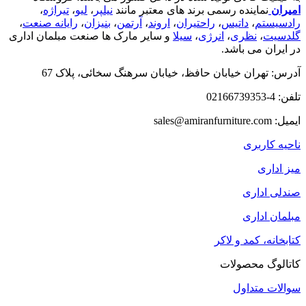
امیران
نماینده رسمی برند های معتبر مانند
نیلپر
،
لیو
،
تیراژه
،
رادسیستم
،
داتیس
،
راحتیران
،
اروند
،
آرتمن
،
بنیزان
،
رایانه صنعت
،
گلدسیت
،
نظری
،
انرژی
،
سیلا
و سایر مارک ها صنعت مبلمان اداری
در ایران می باشد.
آدرس: تهران خیابان حافظ، خیابان سرهنگ سخائی، پلاک 67
تلفن: 4-02166739353
ایمیل: sales@amiranfurniture.com
ناحیه کاربری
میز اداری
صندلی اداری
مبلمان اداری
کتابخانه، کمد و لاکر
کاتالوگ محصولات
سوالات متداول