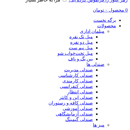
0
محصول
۰
تومان
برگه نخست
محصولات
مبلمان اداری
مبل تک نفره
مبل دو نفره
مبل نیم ست
مبل تخت‌خواب شو
بین بگ و پاف
صندلی ها
صندلی مدیریت
صندلی کارشناسی
صندلی کارمندی
صندلی کنفرانسی
صندلی انتظار
صندلی اپن و کانتر
صندلی کافه و رستوران
صندلی آموزشی
صندلی آزمایشگاهی
صندلی گیمینگ
میز ها