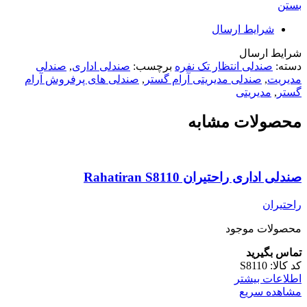
بستن
شرایط ارسال
شرایط ارسال
دسته:
صندلی انتظار تک نفره
برچسب:
صندلی اداری
,
صندلی
مدیریت
,
صندلی مدیریتی آرام گستر
,
صندلی های پرفروش آرام
گستر
,
مدیریتی
محصولات مشابه
صندلی اداری راحتیران Rahatiran S8110
راحتیران
محصولات موجود
تماس بگیرید
کد کالا:
S8110
اطلاعات بیشتر
مشاهده سریع