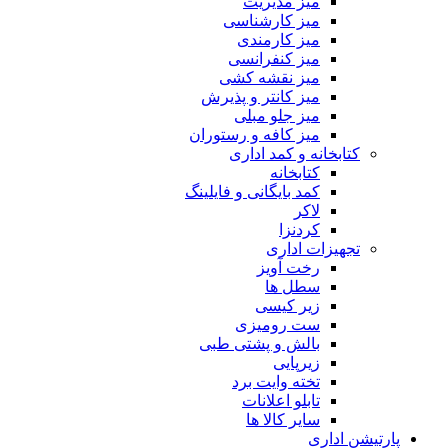
میز مدیریت
میز کارشناسی
میز کارمندی
میز کنفرانسی
میز نقشه کشی
میز کانتر و پذیرش
میز جلو مبلی
میز کافه و رستوران
کتابخانه و کمد اداری
کتابخانه
کمد بایگانی و فایلینگ
لاکر
کردنزا
تجهیزات اداری
رخت آویز
سطل ها
زیر کیسی
ست رومیزی
بالش و پشتی طبی
زیرپایی
تخته وایت برد
تابلو اعلانات
سایر کالا ها
پارتیشن اداری