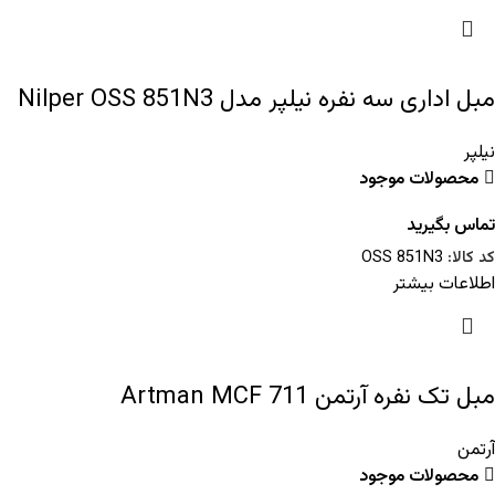
مبل اداری سه نفره نیلپر مدل Nilper OSS 851N3
نیلپر
محصولات موجود
تماس بگیرید
کد کالا:
OSS 851N3
اطلاعات بیشتر
مبل تک نفره آرتمن Artman MCF 711
آرتمن
محصولات موجود