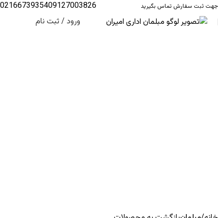
02166739354
09127003826
جهت ثبت سفارش تماس بگیرید
ورود / ثبت نام
خانه
مبلمان
بازگشت به محصولات