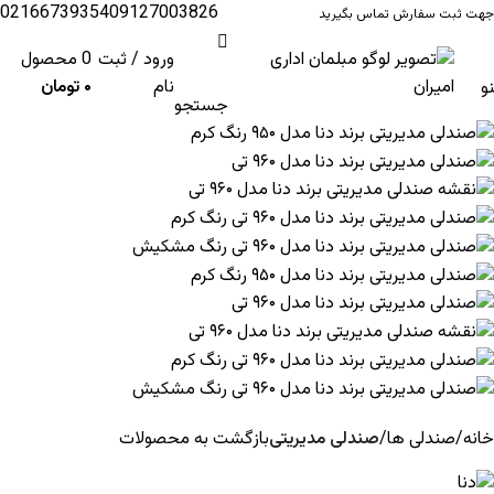
02166739354
09127003826
جهت ثبت سفارش تماس بگیرید
ورود / ثبت
0
محصول
نام
۰
تومان
و
جستجو
خانه
صندلی ها
صندلی مدیریتی
بازگشت به محصولات