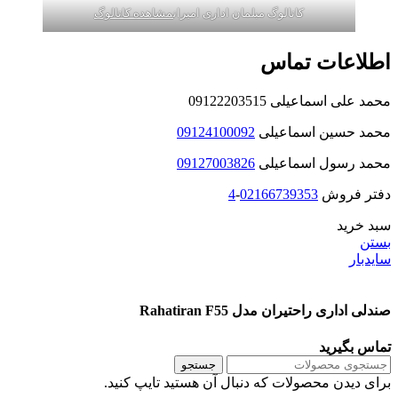
کاتالوگ مبلمان اداری امیران
مشاهده کاتالوگ
اطلاعات تماس
محمد علی اسماعیلی 09122203515
محمد حسین اسماعیلی
09124100092
محمد رسول اسماعیلی
09127003826
دفتر فروش
02166739353
-
4
سبد خرید
بستن
سایدبار
صندلی اداری راحتیران مدل Rahatiran F55
تماس بگیرید
جستجو
برای دیدن محصولات که دنبال آن هستید تایپ کنید.