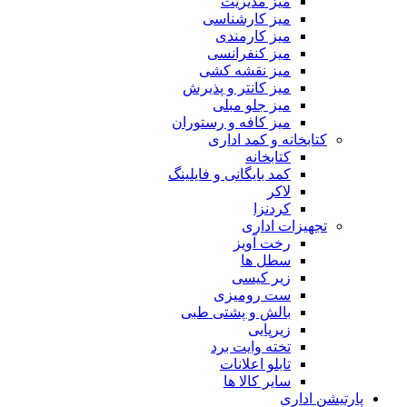
میز مدیریت
میز کارشناسی
میز کارمندی
میز کنفرانسی
میز نقشه کشی
میز کانتر و پذیرش
میز جلو مبلی
میز کافه و رستوران
کتابخانه و کمد اداری
کتابخانه
کمد بایگانی و فایلینگ
لاکر
کردنزا
تجهیزات اداری
رخت آویز
سطل ها
زیر کیسی
ست رومیزی
بالش و پشتی طبی
زیرپایی
تخته وایت برد
تابلو اعلانات
سایر کالا ها
پارتیشن اداری