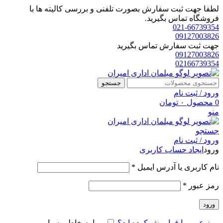
لطفا جهت ثبت سفارش بصورت تلفنی و بررسی کالیته ها با
فروشگاه تماس بگیرید.
021-66739354
09127003826
جهت ثبت سفارش تماس بگیرید
09127003826
02166739354
جستجو
ورود / ثبت نام
0
محصول
۰
تومان
منو
جستجو
ورود / ثبت نام
ورود
ایجاد حساب کاربری
الزامی
نام کاربری یا آدرس ایمیل
*
الزامی
رمز عبور
*
ورود
رمز عبور را فراموش کرده اید؟
مرا به خاطر بسپار