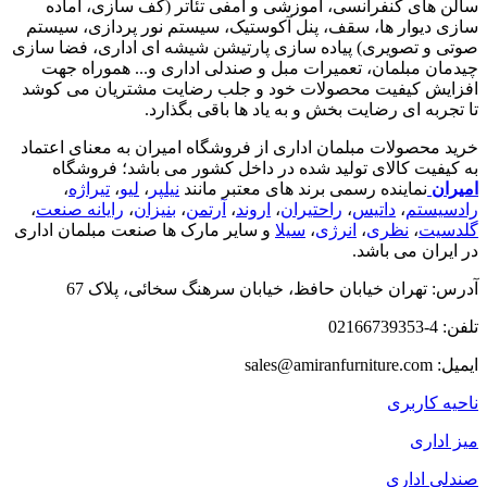
سالن های کنفرانسی، آموزشی و آمفی تئاتر (کف سازی، آماده
سازی دیوار ها، سقف، پنل آکوستیک، سیستم نور پردازی، سیستم
صوتی و تصویری) پیاده سازی پارتیشن شیشه ای اداری، فضا سازی
چیدمان مبلمان، تعمیرات مبل و صندلی اداری و... هموراه جهت
افزایش کیفیت محصولات خود و جلب رضایت مشتریان می کوشد
تا تجربه ای رضایت بخش و به یاد ها باقی بگذارد.
خرید محصولات مبلمان اداری از فروشگاه امیران به معنای اعتماد
به کیفیت کالای تولید شده در داخل کشور می باشد؛ فروشگاه
امیران
نماینده رسمی برند های معتبر مانند
نیلپر
،
لیو
،
تیراژه
،
رادسیستم
،
داتیس
،
راحتیران
،
اروند
،
آرتمن
،
بنیزان
،
رایانه صنعت
،
گلدسیت
،
نظری
،
انرژی
،
سیلا
و سایر مارک ها صنعت مبلمان اداری
در ایران می باشد.
آدرس: تهران خیابان حافظ، خیابان سرهنگ سخائی، پلاک 67
تلفن: 4-02166739353
ایمیل: sales@amiranfurniture.com
ناحیه کاربری
میز اداری
صندلی اداری