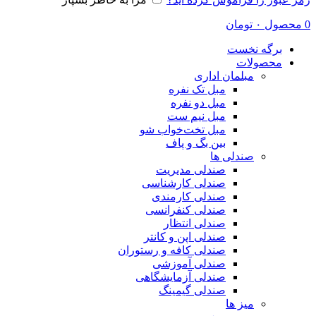
0
محصول
۰
تومان
برگه نخست
محصولات
مبلمان اداری
مبل تک نفره
مبل دو نفره
مبل نیم ست
مبل تخت‌خواب شو
بین بگ و پاف
صندلی ها
صندلی مدیریت
صندلی کارشناسی
صندلی کارمندی
صندلی کنفرانسی
صندلی انتظار
صندلی اپن و کانتر
صندلی کافه و رستوران
صندلی آموزشی
صندلی آزمایشگاهی
صندلی گیمینگ
میز ها