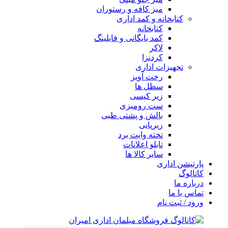
میز کافه و رستوران
کتابخانه و کمد اداری
کتابخانه
کمد بایگانی و فایلینگ
لاکر
کردنزا
تجهیزات اداری
رخت آویز
سطل ها
زیر کیسی
ست رومیزی
بالش و پشتی طبی
زیرپایی
تخته وایت برد
تابلو اعلانات
سایر کالا ها
پارتیشن اداری
کاتالوگ
درباره ما
تماس با ما
ورود / ثبت نام