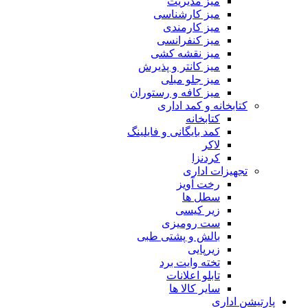
میز مدیریت
میز کارشناسی
میز کارمندی
میز کنفرانسی
میز نقشه کشی
میز کانتر و پذیرش
میز جلو مبلی
میز کافه و رستوران
کتابخانه و کمد اداری
کتابخانه
کمد بایگانی و فایلینگ
لاکر
کردنزا
تجهیزات اداری
رخت آویز
سطل ها
زیر کیسی
ست رومیزی
بالش و پشتی طبی
زیرپایی
تخته وایت برد
تابلو اعلانات
سایر کالا ها
پارتیشن اداری