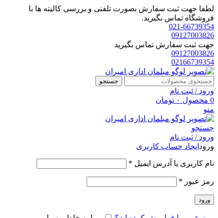
لطفا جهت ثبت سفارش بصورت تلفنی و بررسی کالیته ها با
فروشگاه تماس بگیرید.
021-66739354
09127003826
جهت ثبت سفارش تماس بگیرید
09127003826
02166739354
جستجو
ورود / ثبت نام
0
محصول
۰
تومان
منو
جستجو
ورود / ثبت نام
ورود
ایجاد حساب کاربری
الزامی
نام کاربری یا آدرس ایمیل
*
الزامی
رمز عبور
*
ورود
رمز عبور را فراموش کرده اید؟
مرا به خاطر بسپار