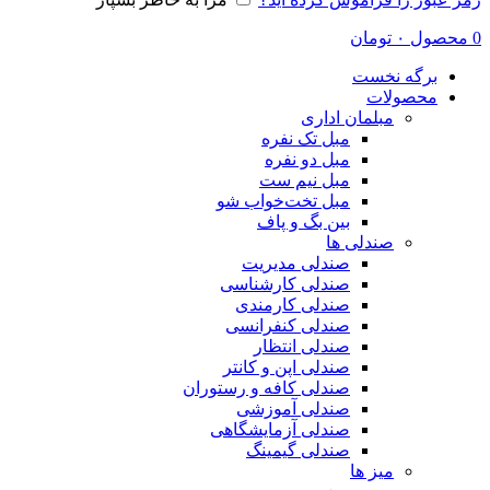
0
محصول
۰
تومان
برگه نخست
محصولات
مبلمان اداری
مبل تک نفره
مبل دو نفره
مبل نیم ست
مبل تخت‌خواب شو
بین بگ و پاف
صندلی ها
صندلی مدیریت
صندلی کارشناسی
صندلی کارمندی
صندلی کنفرانسی
صندلی انتظار
صندلی اپن و کانتر
صندلی کافه و رستوران
صندلی آموزشی
صندلی آزمایشگاهی
صندلی گیمینگ
میز ها