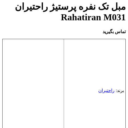
مبل تک نفره پرستيژ راحتیران
Rahatiran M031
تماس بگیرید
برند:
راحتیران