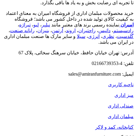
تا تجربه ای رضایت بخش و به یاد ها باقی بگذارد.
خرید محصولات مبلمان اداری از فروشگاه امیران به معنای اعتماد
به کیفیت کالای تولید شده در داخل کشور می باشد؛ فروشگاه
امیران
نماینده رسمی برند های معتبر مانند
نیلپر
،
لیو
،
تیراژه
،
رادسیستم
،
داتیس
،
راحتیران
،
اروند
،
آرتمن
،
بنیزان
،
رایانه صنعت
،
گلدسیت
،
نظری
،
انرژی
،
سیلا
و سایر مارک ها صنعت مبلمان اداری
در ایران می باشد.
آدرس: تهران خیابان حافظ، خیابان سرهنگ سخائی، پلاک 67
تلفن: 4-02166739353
ایمیل: sales@amiranfurniture.com
ناحیه کاربری
میز اداری
صندلی اداری
مبلمان اداری
کتابخانه، کمد و لاکر