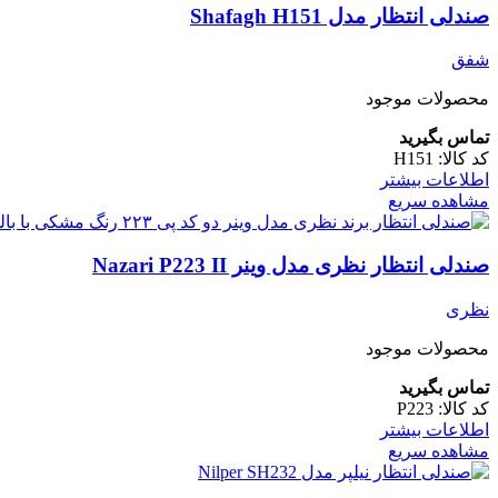
صندلی انتظار مدل Shafagh H151
شفق
محصولات موجود
تماس بگیرید
کد کالا:
H151
اطلاعات بیشتر
مشاهده سریع
صندلی انتظار نظری مدل وینر Nazari P223 II
نظری
محصولات موجود
تماس بگیرید
کد کالا:
P223
اطلاعات بیشتر
مشاهده سریع