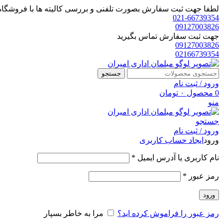
لطفا جهت ثبت سفارش بصورت تلفنی و بررسی کالیته ها با فروشگاه 
021-66739354
09127003826
جهت ثبت سفارش تماس بگیرید
09127003826
02166739354
جستجو
ورود / ثبت نام
0
محصول
۰
تومان
منو
جستجو
ورود / ثبت نام
ورود
ایجاد حساب کاربری
الزامی
نام کاربری یا آدرس ایمیل
*
الزامی
رمز عبور
*
ورود
رمز عبور را فراموش کرده اید؟
مرا به خاطر بسپار