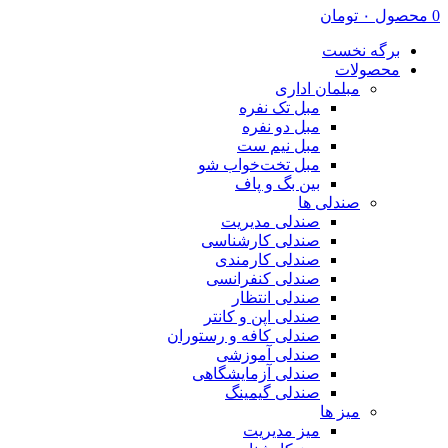
0
محصول
۰
تومان
برگه نخست
محصولات
مبلمان اداری
مبل تک نفره
مبل دو نفره
مبل نیم ست
مبل تخت‌خواب شو
بین بگ و پاف
صندلی ها
صندلی مدیریت
صندلی کارشناسی
صندلی کارمندی
صندلی کنفرانسی
صندلی انتظار
صندلی اپن و کانتر
صندلی کافه و رستوران
صندلی آموزشی
صندلی آزمایشگاهی
صندلی گیمینگ
میز ها
میز مدیریت