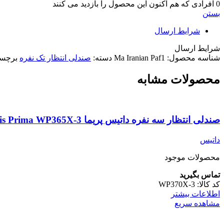
0
افرادی که هم اکنون این محصول را بازدید می کنند
بستن
شرایط ارسال
شرایط ارسال
شناسه محصول:
Ma Iranian Paf1
دسته:
صندلی انتظار تک نفره
برچس
محصولات مشابه
صندلی انتظار سه نفره داتیس پریما Datis Prima WP365X-3
داتیس
محصولات موجود
تماس بگیرید
کد کالا:
WP370X-3
اطلاعات بیشتر
مشاهده سریع