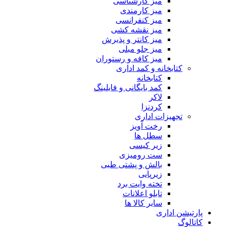
میز کارشناسی
میز کارمندی
میز کنفرانسی
میز نقشه کشی
میز کانتر و پذیرش
میز جلو مبلی
میز کافه و رستوران
کتابخانه و کمد اداری
کتابخانه
کمد بایگانی و فایلینگ
لاکر
کردنزا
تجهیزات اداری
رخت آویز
سطل ها
زیر کیسی
ست رومیزی
بالش و پشتی طبی
زیرپایی
تخته وایت برد
تابلو اعلانات
سایر کالا ها
پارتیشن اداری
کاتالوگ