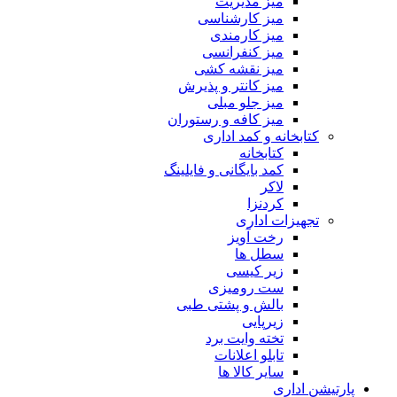
میز مدیریت
میز کارشناسی
میز کارمندی
میز کنفرانسی
میز نقشه کشی
میز کانتر و پذیرش
میز جلو مبلی
میز کافه و رستوران
کتابخانه و کمد اداری
کتابخانه
کمد بایگانی و فایلینگ
لاکر
کردنزا
تجهیزات اداری
رخت آویز
سطل ها
زیر کیسی
ست رومیزی
بالش و پشتی طبی
زیرپایی
تخته وایت برد
تابلو اعلانات
سایر کالا ها
پارتیشن اداری