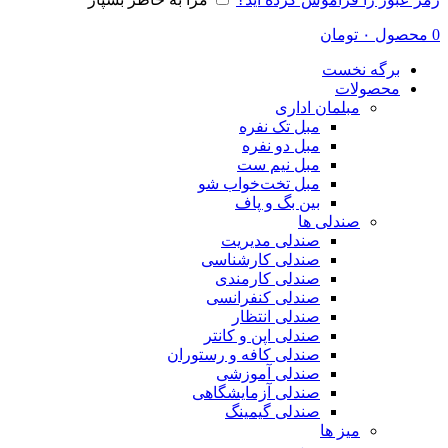
0
محصول
۰
تومان
برگه نخست
محصولات
مبلمان اداری
مبل تک نفره
مبل دو نفره
مبل نیم ست
مبل تخت‌خواب شو
بین بگ و پاف
صندلی ها
صندلی مدیریت
صندلی کارشناسی
صندلی کارمندی
صندلی کنفرانسی
صندلی انتظار
صندلی اپن و کانتر
صندلی کافه و رستوران
صندلی آموزشی
صندلی آزمایشگاهی
صندلی گیمینگ
میز ها