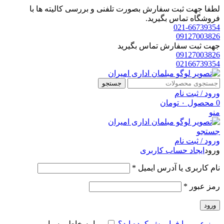
لطفا جهت ثبت سفارش بصورت تلفنی و بررسی کالیته ها با
فروشگاه تماس بگیرید.
021-66739354
09127003826
جهت ثبت سفارش تماس بگیرید
09127003826
02166739354
جستجو
ورود / ثبت نام
0
محصول
۰
تومان
منو
جستجو
ورود / ثبت نام
ورود
ایجاد حساب کاربری
الزامی
نام کاربری یا آدرس ایمیل
*
الزامی
رمز عبور
*
ورود
رمز عبور را فراموش کرده اید؟
مرا به خاطر بسپار