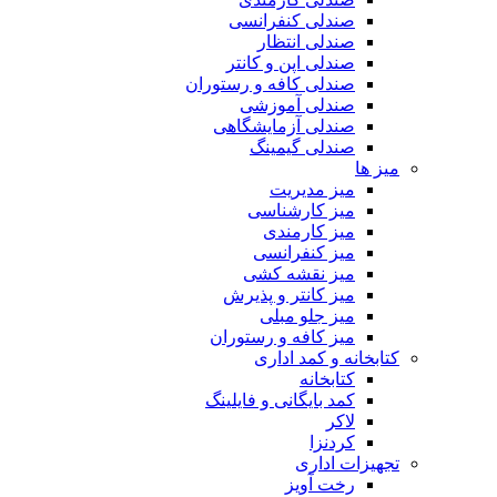
صندلی کنفرانسی
صندلی انتظار
صندلی اپن و کانتر
صندلی کافه و رستوران
صندلی آموزشی
صندلی آزمایشگاهی
صندلی گیمینگ
میز ها
میز مدیریت
میز کارشناسی
میز کارمندی
میز کنفرانسی
میز نقشه کشی
میز کانتر و پذیرش
میز جلو مبلی
میز کافه و رستوران
کتابخانه و کمد اداری
کتابخانه
کمد بایگانی و فایلینگ
لاکر
کردنزا
تجهیزات اداری
رخت آویز