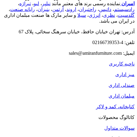
امیران
نماینده رسمی برند های معتبر مانند
نیلپر
،
لیو
،
تیراژه
،
رادسیستم
،
داتیس
،
راحتیران
،
اروند
،
آرتمن
،
بنیزان
،
رایانه صنعت
،
گلدسیت
،
نظری
،
انرژی
،
سیلا
و سایر مارک ها صنعت مبلمان اداری
در ایران می باشد.
آدرس: تهران خیابان حافظ، خیابان سرهنگ سخائی، پلاک 67
تلفن: 4-02166739353
ایمیل: sales@amiranfurniture.com
ناحیه کاربری
میز اداری
صندلی اداری
مبلمان اداری
کتابخانه، کمد و لاکر
کاتالوگ محصولات
سوالات متداول