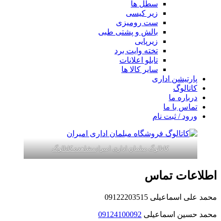
سطل ها
زیر کیسی
ست رومیزی
بالش و پشتی طبی
زیرپایی
تخته وایت برد
تابلو اعلانات
سایر کالا ها
پارتیشن اداری
کاتالوگ
درباره ما
تماس با ما
ورود / ثبت نام
کاتالوگ مبلمان اداری امیران
مشاهده کاتالوگ
اطلاعات تماس
محمد علی اسماعیلی 09122203515
محمد حسین اسماعیلی
09124100092