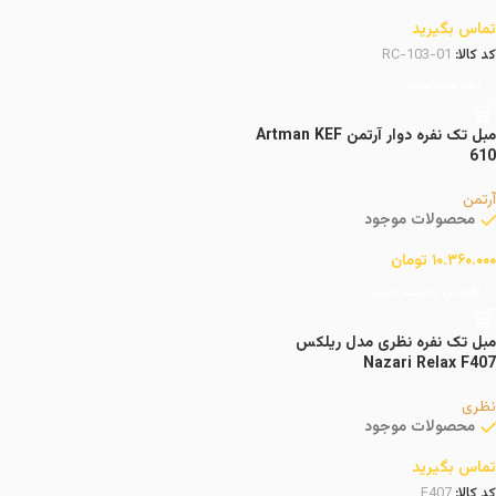
تماس بگیرید
کد کالا:
RC-103-01
اطلاعات بیشتر
مبل تک نفره دوار آرتمن Artman KEF
610
آرتمن
محصولات موجود
۱۰.۳۶۰.۰۰۰
تومان
افزودن به سبد خرید
مبل تک نفره نظری مدل ریلکس
Nazari Relax F407
نظری
محصولات موجود
تماس بگیرید
کد کالا:
F407